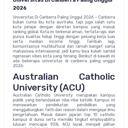
Universitas Di Canberra Paling Unggul
2026
Universitas Di Canberra Paling Unggul 2026 – Canberra
bukan cuma ibu kota australia, tapi juga salah satu
kota pelajar dengan deretan kampus yang masuk
ranking global. Kota ini terkenal aman, tertata rapi, dan
punya kualitas hidup tinggi dengan peluang kerja luas
serta median income tinggi. Tambah lagi,
komunitasnya multikultural dan ramah banget sama
mahasiswa internasional, jadi kamu bisa kuliah sambil
ngerasain vibes kota yang tenang. Berikut di bawah ini
ada beberapa universitas di canberra paling unggul
2026.
Australian Catholic
University (ACU)
Australian Catholic University merupakan kampus
publik yang berlandaskan nilai-nilai katolik. Kampus ini
menawarkan pendekatan pendidikan yang
menggabungkan faith dan reason dalam mengejar ilmu
pengetahuan. Masuk dalam jajaran top 10 catholic
kampus di dunia serta memiliki tingkat employability
lulusan mencapai 95%, ACU layak menjadi pilihan