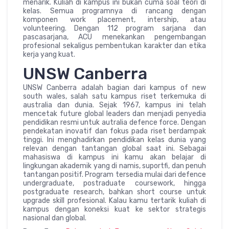
menarik. Kuliah di kampus ini bukan cuma soal teori di
kelas. Semua programnya di rancang dengan
komponen work placement, intership, atau
volunteering. Dengan 112 program sarjana dan
pascasarjana, ACU menekankan pengembangan
profesional sekaligus pembentukan karakter dan etika
kerja yang kuat.
UNSW Canberra
UNSW Canberra adalah bagian dari kampus of new
south wales, salah satu kampus riset terkemuka di
australia dan dunia. Sejak 1967, kampus ini telah
mencetak future global leaders dan menjadi penyedia
pendidikan resmi untuk autralia defence force. Dengan
pendekatan inovatif dan fokus pada riset berdampak
tinggi. Ini menghadirkan pendidikan kelas dunia yang
relevan dengan tantangan global saat ini. Sebagai
mahasiswa di kampus ini kamu akan belajar di
lingkungan akademik yang di namis, suportfi, dan penuh
tantangan positif. Program tersedia mulai dari defence
undergraduate, postraduate coursework, hingga
postgraduate research, bahkan short course untuk
upgrade skill profesional. Kalau kamu tertarik kuliah di
kampus dengan koneksi kuat ke sektor strategis
nasional dan global.