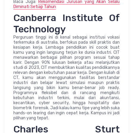
Baca Juga:
Rekomendasi Jurusan yang Akan Selalu
Diminati Setiap Tahun
Canberra Institute Of
Technology
Perguruan tinggi ini di kenal sebagai institusi vokasi
terkemuka di australia, berfokus pada skill praktis dan
kesiapan kerja. Lembaga pendidikan ini cocok buat
kamu yang ingin langsung terjun ke dunia industri. CIT
menawarkan berbagai pilihan program sesuai tahap
karir. Dengan 90% lulusan bekerja atau melanjutkan
studi di 2023, CIT membuktikan kualitas pendidikannya
relevan dengan kebutuhan pasar kerja. Dengan kuliah di
CT, kamu akan menggunakan fasilitas berstandar
industri dan belajar lewat simulasi maupun praktis
langsung yang bikin kamu benar-benar job ready.
Programnya fleksibel dan di rancang mengikuti
kebutuhan industri terkini, mulai dari akuntansi,
kecantikan, cyber security, hingga hospitality dan
biometrik forensik. Jadi kalau kamu tipe yang lebih suka
hands-on learing dan ingin cepat kerja. Kampus ini jadi
pilihan yang tepat.
Charles Sturt