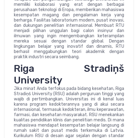
memiliki kolaborasi yang erat dengan berbagai
perusahaan teknologi di Eropa, memberikan mahasiswa
kesempatan magang dan pengalaman kerja yang
berharga. Fasilitas laboratorium modern, pusat inovasi,
dan dukungan penelitian internasional. Membuat RTU
menjadi pilihan unggulan bagi calon insinyur dan
ilmuwan yang ingin mengembangkan keterampilan
mereka sesuai dengan standar global. Dengan
lingkungan belajar yang inovatif dan dinamis, RTU
berhasil menggabungkan teori akademik dengan
praktik industri secara seimbang.
Riga Stradiņš
University
Jika minat Anda terfokus pada bidang kesehatan, Riga
Stradiņš University (RSU) adalah perguruan tinggi yang
wajib di pertimbangkan. Universitas ini di kenal luas
karena program kedokterannya yang di akui secara
internasional, termasuk kedokteran, ilmu keperawatan,
farmasi, dan kesehatan masyarakat. RSU menekankan
kualitas pendidikan klinis dan penelitian medis. Di mana
mahasiswa mendapat kesempatan belajar langsung di
rumah sakit dan pusat medis terkemuka di Latvia.
Kurikulum RSU di desain agar sejalan dengan standar