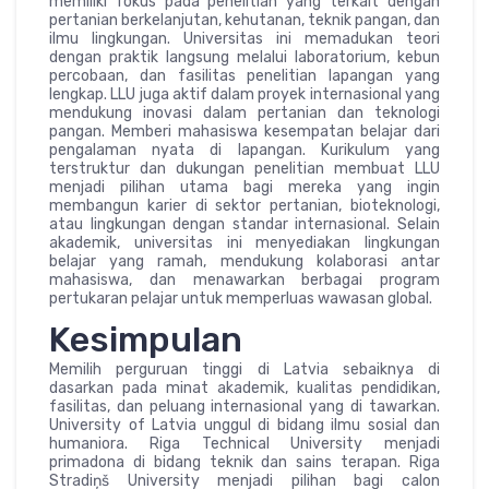
memiliki fokus pada penelitian yang terkait dengan
pertanian berkelanjutan, kehutanan, teknik pangan, dan
ilmu lingkungan. Universitas ini memadukan teori
dengan praktik langsung melalui laboratorium, kebun
percobaan, dan fasilitas penelitian lapangan yang
lengkap. LLU juga aktif dalam proyek internasional yang
mendukung inovasi dalam pertanian dan teknologi
pangan. Memberi mahasiswa kesempatan belajar dari
pengalaman nyata di lapangan. Kurikulum yang
terstruktur dan dukungan penelitian membuat LLU
menjadi pilihan utama bagi mereka yang ingin
membangun karier di sektor pertanian, bioteknologi,
atau lingkungan dengan standar internasional. Selain
akademik, universitas ini menyediakan lingkungan
belajar yang ramah, mendukung kolaborasi antar
mahasiswa, dan menawarkan berbagai program
pertukaran pelajar untuk memperluas wawasan global.
Kesimpulan
Memilih perguruan tinggi di Latvia sebaiknya di
dasarkan pada minat akademik, kualitas pendidikan,
fasilitas, dan peluang internasional yang di tawarkan.
University of Latvia unggul di bidang ilmu sosial dan
humaniora. Riga Technical University menjadi
primadona di bidang teknik dan sains terapan. Riga
Stradiņš University menjadi pilihan bagi calon