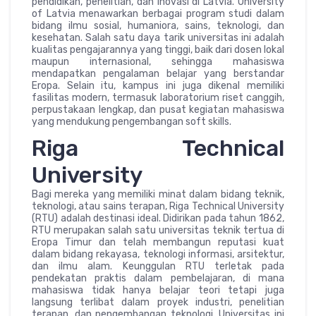
pendidikan, penelitian, dan inovasi di Latvia. University
of Latvia menawarkan berbagai program studi dalam
bidang ilmu sosial, humaniora, sains, teknologi, dan
kesehatan. Salah satu daya tarik universitas ini adalah
kualitas pengajarannya yang tinggi, baik dari dosen lokal
maupun internasional, sehingga mahasiswa
mendapatkan pengalaman belajar yang berstandar
Eropa. Selain itu, kampus ini juga dikenal memiliki
fasilitas modern, termasuk laboratorium riset canggih,
perpustakaan lengkap, dan pusat kegiatan mahasiswa
yang mendukung pengembangan soft skills.
Riga Technical
University
Bagi mereka yang memiliki minat dalam bidang teknik,
teknologi, atau sains terapan, Riga Technical University
(RTU) adalah destinasi ideal. Didirikan pada tahun 1862,
RTU merupakan salah satu universitas teknik tertua di
Eropa Timur dan telah membangun reputasi kuat
dalam bidang rekayasa, teknologi informasi, arsitektur,
dan ilmu alam. Keunggulan RTU terletak pada
pendekatan praktis dalam pembelajaran, di mana
mahasiswa tidak hanya belajar teori tetapi juga
langsung terlibat dalam proyek industri, penelitian
terapan, dan pengembangan teknologi. Universitas ini