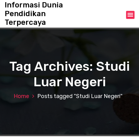
S
Informasi Dunia
k
Pendidikan
i
Terpercaya
p
t
o
c
o
n
Tag Archives: Studi
t
e
Luar Negeri
n
t
Home
Posts tagged "Studi Luar Negeri"