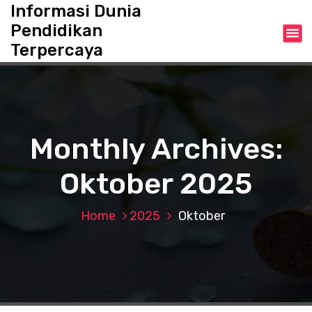
S
Informasi Dunia
k
Pendidikan
i
Terpercaya
p
t
o
c
o
n
Monthly Archives:
t
e
Oktober 2025
n
t
Home
2025
Oktober