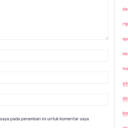
sl
rtp
sp
sl
ma
sit
slo
bo
 saya pada peramban ini untuk komentar saya