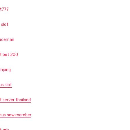
ot777
 slot
aceman
ot bet 200
hjong
us slot
t server thailand
nus new member