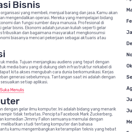
si Bisnis
Ma
 organisasi yang membeli, menjual barang dan jasa. Kamu akan
dan mengendalikan operasi. Mereka yang mempelajari bidang
Fe
ekonomi dan fungsi sumber daya manusia. Profesional di
gelar bisnis. Ekonomi adalah jurusan kuliah seperti gelar
Ja
i distribusikan dan bagaimana masyarakat mengkonsumsi
konomi biasanya mencari pekerjaan sebagai aktuaris atau
D
si
N
ntuk media. Tujuan menjangkau audiens yang tepat dengan
Ok
uk media baru yang di dukung oleh infrastruktur nirkabel di
pat kita akses mengubah cara dunia berkomunikasi. Kerjas
S
beban generasi sebelumnya. Tantangan saat ini adalah dengan
esuaikan setiap aplikasi.
Ag
Suka Menulis
puter
Ju
 dengan gelar ilmu komputer. Ini adalah bidang yang menarik
Ju
mpir tidak terbatas. Pencipta Facebook Mark Zuckerberg,
ahkan komedian Jimmy Fallon semuanya memulai dengan
Me
r melibatkan studi tentang komputer dan bahasa
bantu kamu mengembangkan keterampilan teknis yang hebat