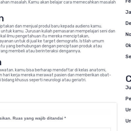
Fe
cahan masalah. Kamu akan belajar cara memecahkan masalah
Ja
n
D
ptakan dan menjual produl baru kepada audiens kamu.
 untuk kamu. Jurusan kuliah pemasaran mempelajari seni dan
N
bekal ilmu pengetahuan itu mereka menciptakan,
nan untuk di jual ke target demografis. Istilah umum
Ok
atu yang berhubungan dengan penciptaan produk atau
rang membeli atau berinteraksi dengannya.
S
n
awatan. kamu bisa berharap mendaftar di kelas anatomi,
skan hari kerja mereka merawat pasien dan memberikan obat-
C
idang khusus seperti neurologi atau geriatri.
Ju
Pe
Un
sikan.
Ruas yang wajib ditandai
*
Un