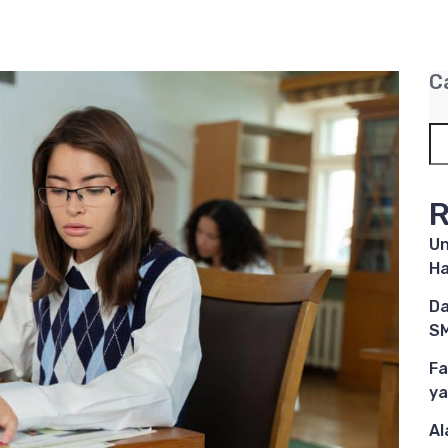
C
R
Un
Ha
Da
SM
Fa
ya
Al