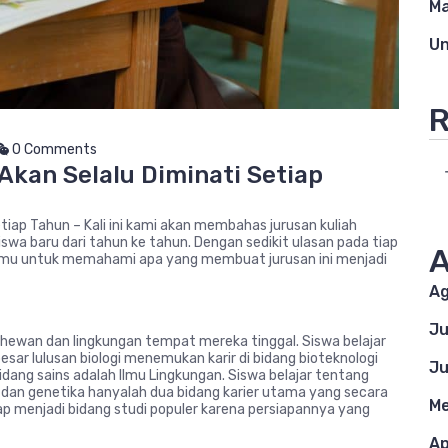
M
Un
R
0 Comments
kan Selalu Diminati Setiap
iap Tahun – Kali ini kami akan membahas jurusan kuliah
iswa baru dari tahun ke tahun. Dengan sedikit ulasan pada tiap
A
amu untuk memahami apa yang membuat jurusan ini menjadi
Ag
Ju
 hewan dan lingkungan tempat mereka tinggal. Siswa belajar
esar lulusan biologi menemukan karir di bidang bioteknologi
Ju
bidang sains adalah Ilmu Lingkungan. Siswa belajar tentang
ogi dan genetika hanyalah dua bidang karier utama yang secara
Me
etap menjadi bidang studi populer karena persiapannya yang
Ap