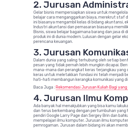
2. Jurusan Administra
Gelar bisnis mempersiapkan siswa untuk mengelola
belajar cara menganggarkan biaya, merekrut staf 
ini biasanya mengambil kelas di bidang akuntansi, 
Industri akuntansi dan pemasaran biasanya memiliki 
Bisnis, siswa belajar bagaimana barang dan jasa d
produk ini di dunia modern. Lulusan dengan gelar e
perencana keuangan.
3. Jurusan Komunika
Dalam dunia yang saling terhubung oleh setiap be
pesan yang tidak pernah lebih mungkin dicapai. Bent
mana-mana dan perangkat keras terjangkau yang da
keras untuk meletakkan fondasi ini telah menjadi 
hati-hati membangun kerangka komunikasi yang di s
Baca Juga :
Rekomendasi Jurusan Kuliah Bagi yang 
4. Jurusan Ilmu Kom
Ada banyak hal menakjubkan yang bisa kamu lakukan
dan terus berkembang dengan pertumbuhan yang ha
pendiri Google Larry Page dan Sergey Brin dan b
mempelajari ilmu komputer. Jurusan ilmu kompute
pemrogaman. Jurusan dalam bidang ini akan mem