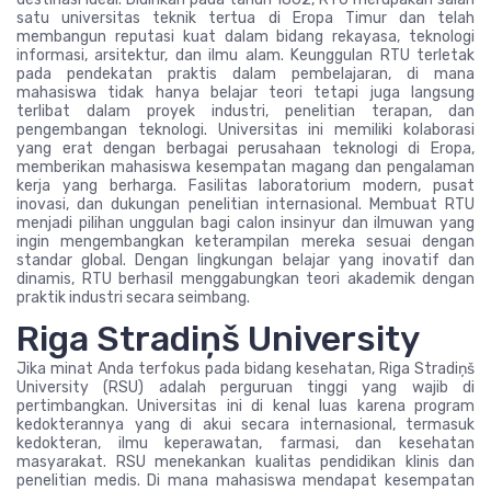
satu universitas teknik tertua di Eropa Timur dan telah
membangun reputasi kuat dalam bidang rekayasa, teknologi
informasi, arsitektur, dan ilmu alam. Keunggulan RTU terletak
pada pendekatan praktis dalam pembelajaran, di mana
mahasiswa tidak hanya belajar teori tetapi juga langsung
terlibat dalam proyek industri, penelitian terapan, dan
pengembangan teknologi. Universitas ini memiliki kolaborasi
yang erat dengan berbagai perusahaan teknologi di Eropa,
memberikan mahasiswa kesempatan magang dan pengalaman
kerja yang berharga. Fasilitas laboratorium modern, pusat
inovasi, dan dukungan penelitian internasional. Membuat RTU
menjadi pilihan unggulan bagi calon insinyur dan ilmuwan yang
ingin mengembangkan keterampilan mereka sesuai dengan
standar global. Dengan lingkungan belajar yang inovatif dan
dinamis, RTU berhasil menggabungkan teori akademik dengan
praktik industri secara seimbang.
Riga Stradiņš University
Jika minat Anda terfokus pada bidang kesehatan, Riga Stradiņš
University (RSU) adalah perguruan tinggi yang wajib di
pertimbangkan. Universitas ini di kenal luas karena program
kedokterannya yang di akui secara internasional, termasuk
kedokteran, ilmu keperawatan, farmasi, dan kesehatan
masyarakat. RSU menekankan kualitas pendidikan klinis dan
penelitian medis. Di mana mahasiswa mendapat kesempatan