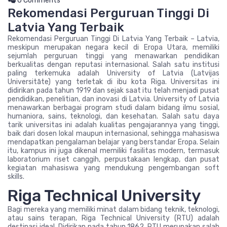
0 Comments
Rekomendasi Perguruan Tinggi Di
Latvia Yang Terbaik
Rekomendasi Perguruan Tinggi Di Latvia Yang Terbaik – Latvia,
meskipun merupakan negara kecil di Eropa Utara, memiliki
sejumlah perguruan tinggi yang menawarkan pendidikan
berkualitas dengan reputasi internasional. Salah satu institusi
paling terkemuka adalah University of Latvia (Latvijas
Universitāte) yang terletak di ibu kota Riga. Universitas ini
didirikan pada tahun 1919 dan sejak saat itu telah menjadi pusat
pendidikan, penelitian, dan inovasi di Latvia. University of Latvia
menawarkan berbagai program studi dalam bidang ilmu sosial,
humaniora, sains, teknologi, dan kesehatan. Salah satu daya
tarik universitas ini adalah kualitas pengajarannya yang tinggi,
baik dari dosen lokal maupun internasional, sehingga mahasiswa
mendapatkan pengalaman belajar yang berstandar Eropa. Selain
itu, kampus ini juga dikenal memiliki fasilitas modern, termasuk
laboratorium riset canggih, perpustakaan lengkap, dan pusat
kegiatan mahasiswa yang mendukung pengembangan soft
skills.
Riga Technical University
Bagi mereka yang memiliki minat dalam bidang teknik, teknologi,
atau sains terapan, Riga Technical University (RTU) adalah
destinasi ideal. Didirikan pada tahun 1862, RTU merupakan salah