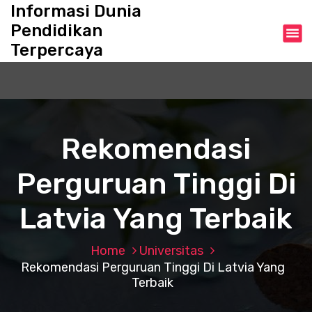
S
Informasi Dunia
k
Pendidikan
i
Terpercaya
p
t
o
c
o
n
Rekomendasi
t
e
Perguruan Tinggi Di
n
t
Latvia Yang Terbaik
Home
Universitas
Rekomendasi Perguruan Tinggi Di Latvia Yang
Terbaik