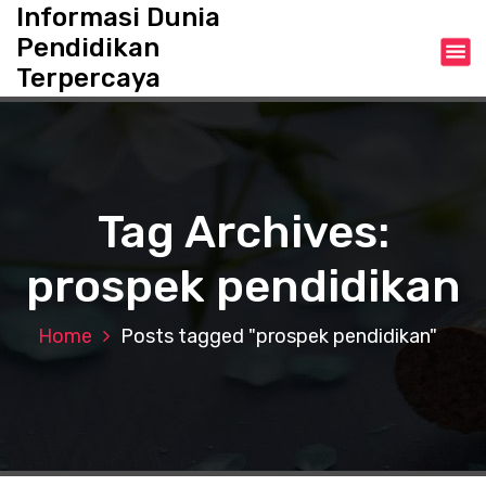
S
Informasi Dunia
k
Pendidikan
i
Terpercaya
p
t
o
c
o
n
Tag Archives:
t
e
prospek pendidikan
n
t
Home
Posts tagged "prospek pendidikan"