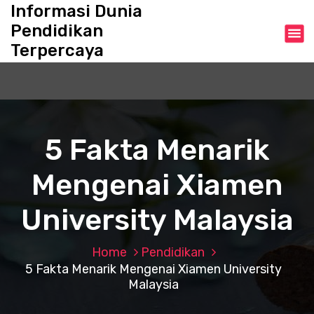
S
Informasi Dunia
k
Pendidikan
i
Terpercaya
p
t
o
c
o
n
5 Fakta Menarik
t
e
Mengenai Xiamen
n
t
University Malaysia
Home
Pendidikan
5 Fakta Menarik Mengenai Xiamen University
Malaysia