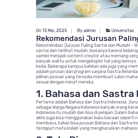
On 13 Mei, 2025
By admin
Universitas
Rekomendasi Jurusan Palin
Rekomendasi Jurusan Paling Santai dan Mudah! – Be
santai dan terlihat mudah, biasanya karena beberapa 
sambil menjadi content creator atau memang seng
banyak waktu untuk mengeksplor hal yang lainnya.
beda. Beberapa kampus bahkan ada juga yang memilik
adalah jurusan dari program sarjana Sastra Belanda
pilihan jurusan yang tersedia membuat calon maha
sesuai dengan minat mereka.
1. Bahasa dan Sastra
Pertama adalah Bahasa dan Sastra Indonesia. Jurusa
sebagai Warga Negara Indonesia banyak orang bera
Indonesia itu mudah dan bisa di pelajari. Dalam bah
akhir juga bisa menggunakan buku bacaan seperti no
membaca, kalian bisa jurusan Bahasa dan Sastra Ind
terdapat mata kuliah yang mengharuskan mahasis