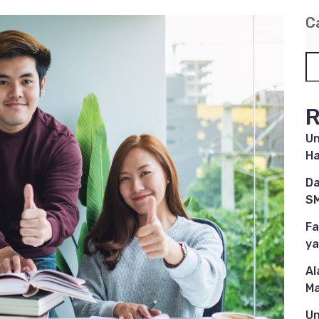
C
R
Un
Ha
Da
SM
Fa
ya
Al
M
Un