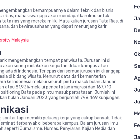
Fe
k mengembangkan kemampuannya dalam teknik dan bisnis
a Rias, mahasiswa juga akan mendapatkan ilmu untuk
Ja
 rias yang mereka miliki. Mata kuliah jurusan Tata Rias, di
usana, dan kewirausahaan yang dapat menunjang karir
D
rsity Malaysia
N
a
Ok
tarik mengembangkan tempat pariwisata. Jurusan ini di
S
wa akan sering melakukan kegiatan di luar kampus atau
ada di Indonesia. Terlepas dari semua jurusan ini di anggap
onesia di bidang Wisata. Menurut data dari kementerian
Ag
a ke Indonesia melalui seluruh pintu masuk bulan Januari
an atau 81,93% melalui pencatatan imigrasi dan 167.710
Ju
ositioning Data pada pintu masuk perbatasan. Jumlah ini
kan bulan Januari 2023 yang berjumlah 798.469 kunjungan.
Ju
nikasi
Me
g santai tapi memiliki peluang kerja yang cukup banyak. Tidak
 peminat terbanyak di beberapa kampus. Dalam jurusan Ilmu
Fe
seperti Jurnalisme, Humas, Penyiaran, Kajian Media dan
Ja