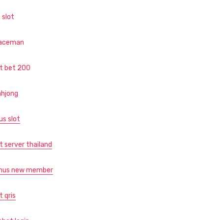
 slot
aceman
ot bet 200
hjong
us slot
t server thailand
nus new member
t qris