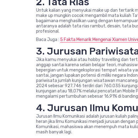
2. Tata Rias
Untuk kalian yang menyukai make up dan tertari
make up mungkin cocok mengambil mata kuliah Tat
bagaimana menghasilkan uang dengan kemampuan tata
antaranya adalah tata rias rambut, desain, tata b
profesional.
Baca Juga :
5 Fakta Menarik Mengenai Xiamen Unive
3. Jurusan Pariwisat
Jika kamu menyukai atau hobby travelling dan ter
anggap santai karena selain belajar teori, mahasis
bepergian untuk mengeksplorasi tempat wisata yang 
santai, jangan lupakan potensi di miliki negara Ind
pariwisata jumlah kunjungan wisatawan mancanegar
2024 sebesar 927.746 terdiri dari 760.035 kunjung
kunjungan atau 18,07% melalui pencatatan Mobile P
mengalami pertumbuhan sebesar 16,91% di banding
4. Jurusan Ilmu Komu
Jurusan Ilmu Komunikasi adalah jurusan kuliah palin
heran jika Ilmu Komunikasi menjadi jurusan dengan
Komunikasi, mahasiswa akan menempuh mata kuliah 
masih banyak lagi.