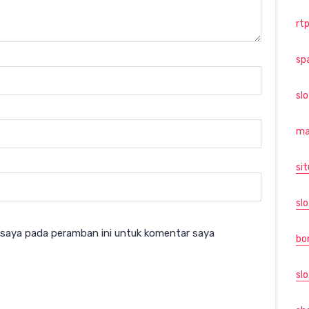
rtp
sp
sl
ma
sit
slo
 saya pada peramban ini untuk komentar saya
bo
slo