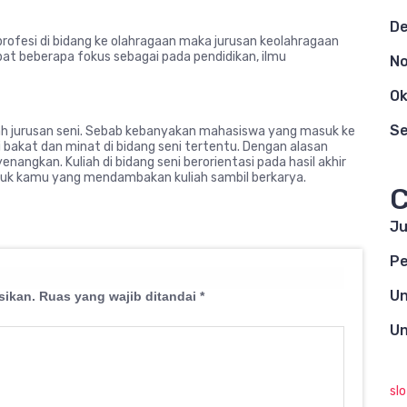
D
profesi di bidang ke olahragaan maka jurusan keolahragaan
at beberapa fokus sebagai pada pendidikan, ilmu
N
Ok
S
dalah jurusan seni. Sebab kebanyakan mahasiswa yang masuk ke
 bakat dan minat di bidang seni tertentu. Dengan alasan
nangkan. Kuliah di bidang seni berorientasi pada hasil akhir
tuk kamu yang mendambakan kuliah sambil berkarya.
C
Ju
Pe
Un
sikan.
Ruas yang wajib ditandai
*
Un
sl