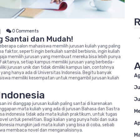
R
0 Comments
g Santai dan Mudah!
berapa calon mahasiswa memilih jurusan kuliah yang paling
faktor, seperti ingin berkuliah sambil berbisnis, ingin kuliah
aja memilih jurusan yang membuat mereka bisa lebih punya
 Faktanya, setiap kampus memiliki jurusan yang berbeda-
A
i jurusan unik dan tidak dimiliki kampus lain, contohnya
 yang hanya ada di Universitas Indonesia. Begitu banyak
Ag
siswa memiliki kesempatan untuk mengambil jurusan kuliah
Ju
 Indonesia
Ju
n ini dianggap jurusan kuliah paling santai di karenakan
nggapan mata kuliah yang ada di jurusan Bahasa dan Sastra
Me
asa indonesia tidak ada mata kuliah praktikum, untuk tugas
vel untuk penelitian. Bagi kalian yang punya hobi dan suka
Ap
onesia mungkin jadi mata kuliah yang bisa di coba, sebab
wa membaca novel dan menganalisisnya.
Ma