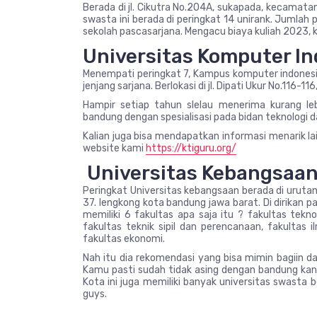
Berada di jl. Cikutra No.204A, sukapada, kecamatan
swasta ini berada di peringkat 14 unirank. Jumlah
sekolah pascasarjana. Mengacu biaya kuliah 2023, k
Universitas Komputer I
Menempati peringkat 7, Kampus komputer indonesia
jenjang sarjana. Berlokasi di jl. Dipati Ukur No.11
Hampir setiap tahun slelau menerima kurang l
bandung dengan spesialisasi pada bidan teknologi d
Kalian juga bisa mendapatkan informasi menarik la
website kami
https://ktiguru.org/
Universitas Kebangsaa
Peringkat Universitas kebangsaan berada di urutan
37. lengkong kota bandung jawa barat. Di dirikan
memiliki 6 fakultas apa saja itu ? fakultas tekno
fakultas teknik sipil dan perencanaan, fakultas 
fakultas ekonomi.
Nah itu dia rekomendasi yang bisa mimin bagiin da
Kamu pasti sudah tidak asing dengan bandung kan ?
Kota ini juga memiliki banyak universitas swasta 
guys.