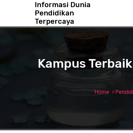
S
Informasi Dunia
k
Pendidikan
i
Terpercaya
p
t
o
c
o
n
Kampus Terbaik
t
e
n
t
Home
Pendid