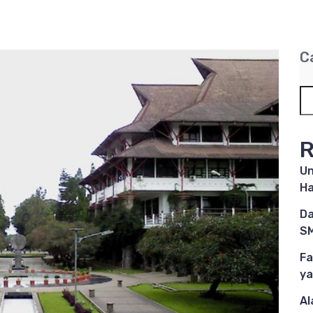
C
R
Un
Ha
Da
SM
Fa
ya
Al