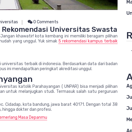
M
Un
niversitas
0 Comments
5 Rekomendasi Universitas Swasta
R
 Jangan khawatir! kota kembang ini memiliki beragam pilihan
 mudah yang unggul. Yuk simak
5 rekomendasi kampus terbaik
 universitas terbaik di indonesia. Berdasarkan data dari badan
pus ini mendapatkan peringkat akreditasi unggul.
A
ahyangan
Ag
iversitas katolik Parahayangan ( UNPAR) bisa menjadi pilihan
han untuk melanjugkan studi. Termasuk salah satu perguruan
Ju
kec. Cidadap, kota bandung, jawa barat 40171. Dengan total 38
Ju
 hingga dokter dan profesi.
 Cemerlang Masa Depanmu
Me
Ap