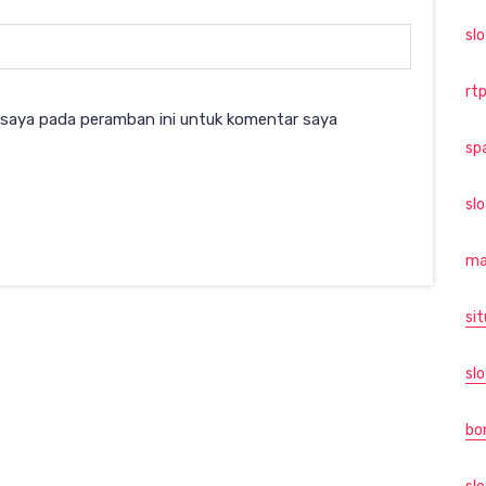
sl
rtp
 saya pada peramban ini untuk komentar saya
sp
sl
ma
sit
slo
bo