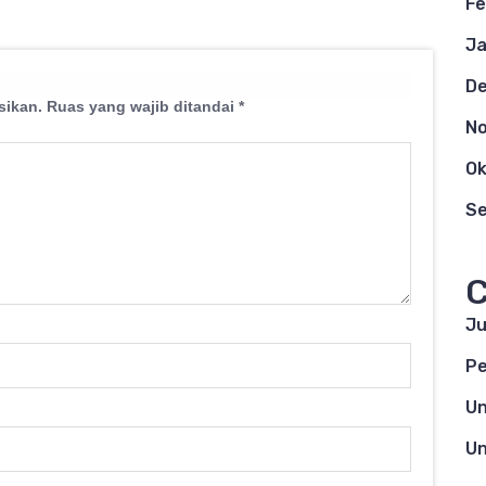
Fe
Ja
D
sikan.
Ruas yang wajib ditandai
*
N
Ok
S
C
Ju
Pe
Un
Un