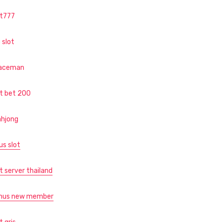
ot777
 slot
aceman
ot bet 200
hjong
us slot
t server thailand
nus new member