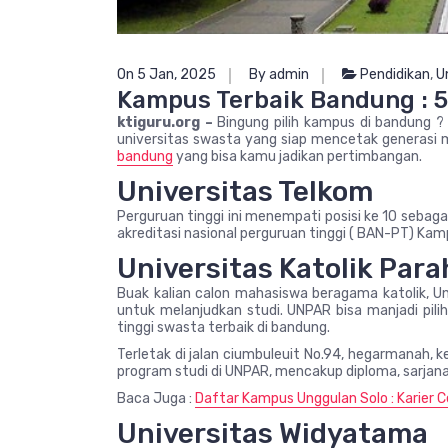
On 5 Jan, 2025
By admin
Pendidikan
,
U
Kampus Terbaik Bandung : 
ktiguru.org –
Bingung pilih kampus di bandung ?
universitas swasta yang siap mencetak generasi
bandung
yang bisa kamu jadikan pertimbangan.
Universitas Telkom
Perguruan tinggi ini menempati posisi ke 10 sebagai
akreditasi nasional perguruan tinggi ( BAN-PT) Kam
Universitas Katolik Par
Buak kalian calon mahasiswa beragama katolik, Un
untuk melanjudkan studi. UNPAR bisa manjadi pili
tinggi swasta terbaik di bandung.
Terletak di jalan ciumbuleuit No.94, hegarmanah, 
program studi di UNPAR, mencakup diploma, sarjana,
Baca Juga :
Daftar Kampus Unggulan Solo : Karier
Universitas Widyatama