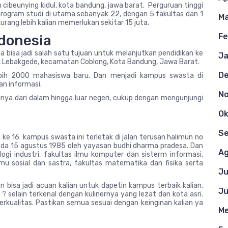
 cibeunying kidul, kota bandung, jawa barat. Perguruan tinggi
 program studi di utama sebanyak 22, dengan 5 fakultas dan 1
Ma
urang lebih kalian memerlukan sekitar 15 juta.
Fe
ndonesia
 bisa jadi salah satu tujuan untuk melanjutkan pendidikan ke
Ja
6-116, Lebakgede, kecamatan Coblong, Kota Bandung, Jawa Barat.
D
ebih 2000 mahasiswa baru. Dan menjadi kampus swasta di
an informasi.
N
inya dari dalam hingga luar negeri, cukup dengan mengunjungi
Ok
n
S
 ke 16 kampus swasta ini terletak di jalan terusan halimun no
 pada 15 agustus 1985 oleh yayasan budhi dharma pradesa. Dan
Ag
logi industri, fakultas ilmu komputer dan sisterm informasi,
ilmu sosial dan sastra, fakultas matematika dan fisika serta
Ju
n bisa jadi acuan kalian untuk dapetin kampus terbaik kalian.
Ju
 selain terkenal dengan kulinernya yang lezat dan kota asri.
berkualitas. Pastikan semua sesuai dengan keinginan kalian ya
Me