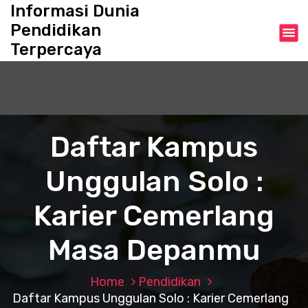
S
Informasi Dunia
k
Pendidikan
i
Terpercaya
p
t
o
c
o
n
Daftar Kampus
t
e
Unggulan Solo :
n
t
Karier Cemerlang
Masa Depanmu
Home
Pendidikan
Daftar Kampus Unggulan Solo : Karier Cemerlang