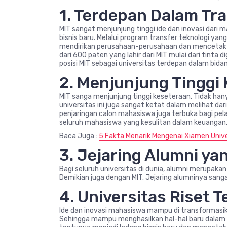
1. Terdepan Dalam Tr
MIT sangat menjunjung tinggi ide dan inovasi dar
bisnis baru. Melalui program transfer teknologi yang
mendirikan perusahaan-perusahaan dan mencetak pel
dari 600 paten yang lahir dari MIT mulai dari tinta di
posisi MIT sebagai universitas terdepan dalam bida
2. Menjunjung Tinggi
MIT sanga menjunjung tinggi keseteraan. Tidak han
universitas ini juga sangat ketat dalam melihat da
penjaringan calon mahasiswa juga terbuka bagi pel
seluruh mahasiswa yang kesulitan dalam keuangan
Baca Juga :
5 Fakta Menarik Mengenai Xiamen Unive
3. Jejaring Alumni ya
Bagi seluruh universitas di dunia, alumni merupak
Demikian juga dengan MIT. Jejaring alumninya sangat
4. Universitas Riset T
Ide dan inovasi mahasiswa mampu di transformas
Sehingga mampu menghasilkan hal-hal baru dala