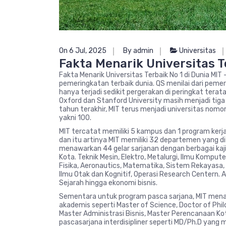
On 6 Jul, 2025
By admin
Universitas
Fakta Menarik Universitas T
Fakta Menarik Universitas Terbaik No 1 di Dunia MIT 
pemeringkatan terbaik dunia. QS menilai dari pemer
hanya terjadi sedikit pergerakan di peringkat terat
Oxford dan Stanford University masih menjadi tiga
tahun terakhir, MIT terus menjadi universitas nom
yakni 100.
MIT tercatat memiliki 5 kampus dan 1 program kerj
dan itu artinya MIT memiliki 32 departemen yang di
menawarkan 44 gelar sarjanan dengan berbagai kajia
Kota. Teknik Mesin, Elektro, Metalurgi, Ilmu Kompute
Fisika, Aeronautics, Matematika, Sistem Rekayasa, 
Ilmu Otak dan Kognitif, Operasi Research Centern. An
Sejarah hingga ekonomi bisnis.
Sementara untuk program pasca sarjana, MIT mena
akademis seperti Master of Science, Doctor of Philo
Master Administrasi Bisnis, Master Perencanaan Ko
pascasarjana interdisipliner seperti MD/Ph.D yang 