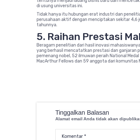
tentunya menjadi ladang bisnis baru dan mencetak la
di usung universitas ini.
Tidak hanya itu hubungan erat industri dan peneli
perusahaan aktif dengan menciptakan sekitar 4,6 ju
tahunnya.
5. Raihan Prestasi M
Beragam penelitian dari hasil inovasi mahasiswany
yang berhasil mencatatkan prestasi dan ganjaran p
pemenang nobel, 52 ilmuwan peraih National Medal 
MacArthur Fellows dan 59 anggota dari komunitas 
Tinggalkan Balasan
Alamat email Anda tidak akan dipublika
Komentar
*