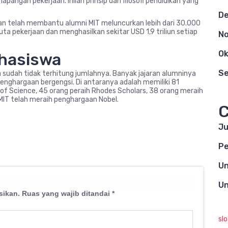
pangan pekerjaan. Inilah prinsip dan filosofi pendidikan yang
D
tian telah membantu alumni MIT meluncurkan lebih dari 30.000
ta pekerjaan dan menghasilkan sekitar USD 1,9 triliun setiap
N
Ok
ahasiswa
S
a sudah tidak terhitung jumlahnya. Banyak jajaran alumninya
enghargaan bergengsi. Di antaranya adalah memiliki 81
of Science, 45 orang peraih Rhodes Scholars, 38 orang meraih
MIT telah meraih penghargaan Nobel.
C
Ju
Pe
Un
Un
sikan.
Ruas yang wajib ditandai
*
sl