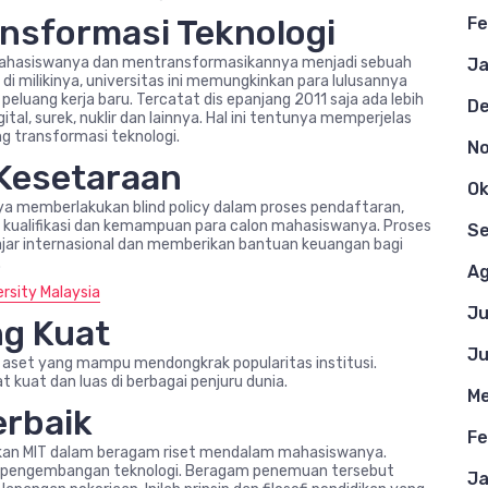
ansformasi Teknologi
Fe
i mahasiswanya dan mentransformasikannya menjadi sebuah
Ja
 di milikinya, universitas ini memungkinkan para lulusannya
uang kerja baru. Tercatat dis epanjang 2011 saja ada lebih
D
gital, surek, nuklir dan lainnya. Hal ini tentunya memperjelas
ng transformasi teknologi.
N
 Kesetaraan
Ok
ya memberlakukan blind policy dalam proses pendaftaran,
ri kualifikasi dan kemampuan para calon mahasiswanya. Proses
S
ajar internasional dan memberikan bantuan keuangan bagi
.
Ag
rsity Malaysia
Ju
ng Kuat
Ju
an aset yang mampu mendongkrak popularitas institusi.
 kuat dan luas di berbagai penjuru dunia.
Me
erbaik
Fe
ikan MIT dalam beragam riset mendalam mahasiswanya.
m pengembangan teknologi. Beragam penemuan tersebut
Ja