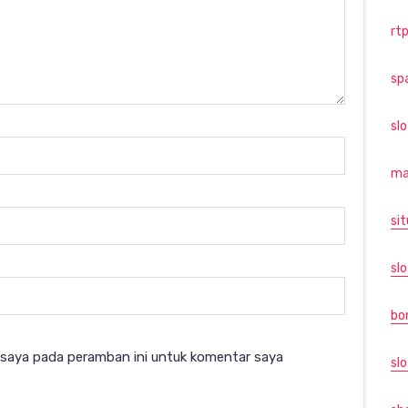
rtp
sp
sl
ma
sit
slo
bo
 saya pada peramban ini untuk komentar saya
slo