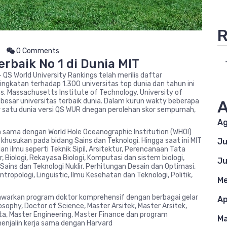
R
0 Comments
erbaik No 1 di Dunia MIT
– QS World University Rankings telah merilis daftar
ingkatan terhadap 1.300 universitas top dunia dan tahun ini
as. Massachusetts Institute of Technology, University of
 besar universitas terbaik dunia. Dalam kurun wakty beberapa
A
or satu dunia versi QS WUR dnegan perolehan skor sempurnah,
Ag
a sama dengan World Hole Oceanographic Institution (WHOI)
 khusukan pada bidang Sains dan Teknologi. Hingga saat ini MIT
Ju
n ilmu seperti Teknik Sipil, Arsitektur, Perencanaan Tata
r, Biologi, Rekayasa Biologi, Komputasi dan sistem biologi,
Ju
Sains dan Teknologi Nuklir, Perhitungan Desain dan Optimasi,
tropologi, Linguistic, Ilmu Kesehatan dan Teknologi, Politik,
Me
warkan program doktor komprehensif dengan berbagai gelar
Ap
sophy, Doctor of Science, Master Arsitek, Master Arsitek,
ta, Master Engineering, Master Finance dan program
Ma
menjalin kerja sama dengan Harvard