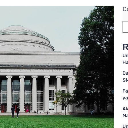
C
R
Un
Ha
Da
SM
Fa
ya
Al
M
Un