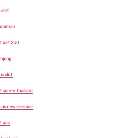
 slot
aceman
ot bet 200
hjong
us slot
t server thailand
nus new member
t qris