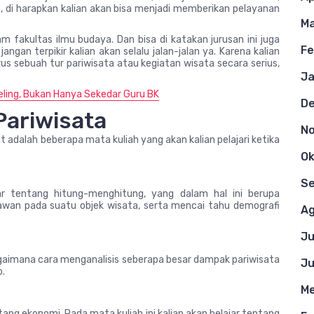
s, di harapkan kalian akan bisa menjadi memberikan pelayanan
Ma
fakultas ilmu budaya. Dan bisa di katakan jurusan ini juga
Fe
an terpikir kalian akan selalu jalan-jalan ya. Karena kalian
us sebuah tur pariwisata atau kegiatan wisata secara serius,
Ja
ling, Bukan Hanya Sekedar Guru BK
D
Pariwisata
N
t adalah beberapa mata kuliah yang akan kalian pelajari ketika
Ok
S
jar tentang hitung-menghitung, yang dalam hal ini berupa
wan pada suatu objek wisata, serta mencai tahu demografi
Ag
Ju
bagaimana cara menganalisis seberapa besar dampak pariwisata
Ju
o.
Me
ntang ekonomi. Pada mata kuliah ini kalian akan belajar tentang