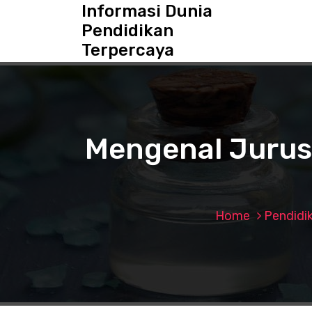
S
Informasi Dunia
k
Pendidikan
i
Terpercaya
p
t
o
c
o
n
Mengenal Jurusa
t
e
n
t
Home
Pendidi