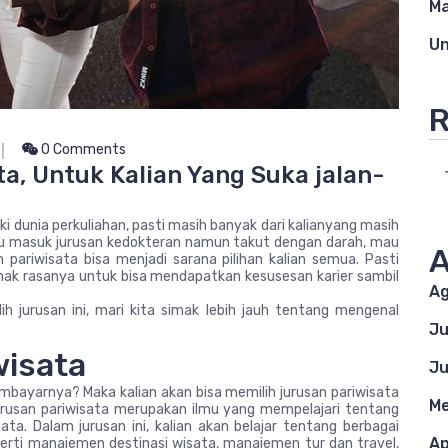
M
Un
R
0 Comments
a, Untuk Kalian Yang Suka jalan-
 dunia perkuliahan, pasti masih banyak dari kalianyang masih
au masuk jurusan kedokteran namun takut dengan darah, mau
A
pariwisata bisa menjadi sarana pilihan kalian semua. Pasti
 enak rasanya untuk bisa mendapatkan kesusesan karier sambil
Ag
jurusan ini, mari kita simak lebih jauh tentang mengenal
Ju
wisata
Ju
embayarnya? Maka kalian akan bisa memilih jurusan pariwisata
Me
urusan pariwisata merupakan ilmu yang mempelajari tentang
ata. Dalam jurusan ini, kalian akan belajar tentang berbagai
Ap
erti manajemen destinasi wisata, manajemen tur dan travel,