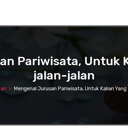
n Pariwisata, Untuk 
jalan-jalan
kan
Mengenal Jurusan Pariwisata, Untuk Kalian Yang 