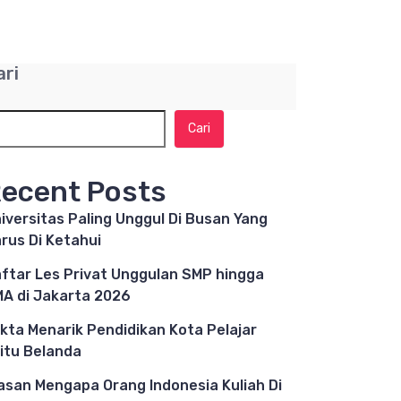
ari
Cari
ecent Posts
iversitas Paling Unggul Di Busan Yang
rus Di Ketahui
ftar Les Privat Unggulan SMP hingga
A di Jakarta 2026
kta Menarik Pendidikan Kota Pelajar
itu Belanda
asan Mengapa Orang Indonesia Kuliah Di