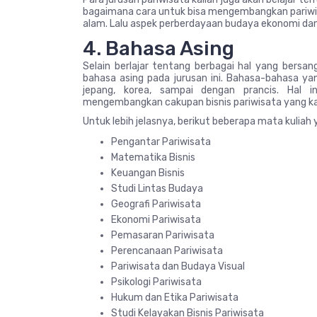
bagaimana cara untuk bisa mengembangkan pariwi
alam. Lalu aspek perberdayaan budaya ekonomi dan
4. Bahasa Asing
Selain berlajar tentang berbagai hal yang bersan
bahasa asing pada jurusan ini. Bahasa-bahasa yan
jepang, korea, sampai dengan prancis. Hal i
mengembangkan cakupan bisnis pariwisata yang kalia
Untuk lebih jelasnya, berikut beberapa mata kuliah ya
Pengantar Pariwisata
Matematika Bisnis
Keuangan Bisnis
Studi Lintas Budaya
Geografi Pariwisata
Ekonomi Pariwisata
Pemasaran Pariwisata
Perencanaan Pariwisata
Pariwisata dan Budaya Visual
Psikologi Pariwisata
Hukum dan Etika Pariwisata
Studi Kelayakan Bisnis Pariwisata