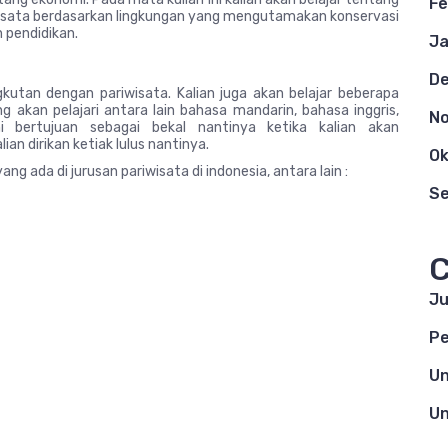
Fe
sata berdasarkan lingkungan yang mengutamakan konservasi
 pendidikan.
Ja
D
gkutan dengan pariwisata. Kalian juga akan belajar beberapa
g akan pelajari antara lain bahasa mandarin, bahasa inggris,
N
ni bertujuan sebagai bekal nantinya ketika kalian akan
n dirikan ketiak lulus nantinya.
Ok
ng ada di jurusan pariwisata di indonesia, antara lain :
S
C
Ju
Pe
Un
Un