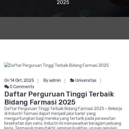
2025
On 14 Okt, 2025
By admin
Universitas
0 Comments
Daftar Perguruan Tinggi Terbaik
Bidang Farmasi 2025
Daftar Perguruan Tinggi Terbaik Bidang Farmasi 2025 – Bekerja
di Industri farmasi dapat menjadi jalur karier yang
menguntungkan bagi mereka yang tertarik pada perawatan
kesehatan dan sains. Industri ini menawarkan beragam peluang
kerja. Termasuk manufaktir, jaminan kualitas, urusan regulasi,