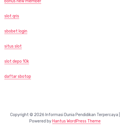
bonus new member
slot qris
sbobet login
situs slot
slot depo 10k
daftar sbotop
Copyright © 2026 Informasi Dunia Pendidikan Terpercaya |
Powered by
Hantus WordPress Theme