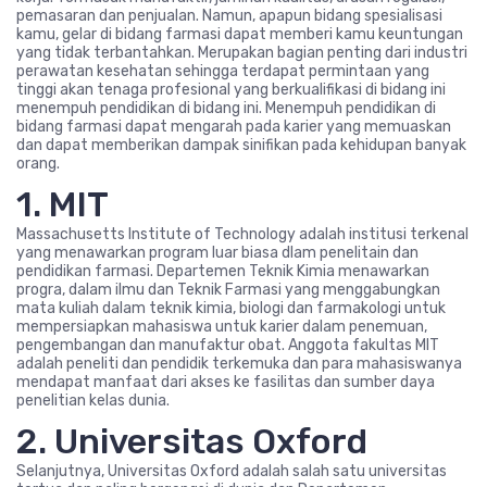
pemasaran dan penjualan. Namun, apapun bidang spesialisasi
kamu, gelar di bidang farmasi dapat memberi kamu keuntungan
yang tidak terbantahkan. Merupakan bagian penting dari industri
perawatan kesehatan sehingga terdapat permintaan yang
tinggi akan tenaga profesional yang berkualifikasi di bidang ini
menempuh pendidikan di bidang ini. Menempuh pendidikan di
bidang farmasi dapat mengarah pada karier yang memuaskan
dan dapat memberikan dampak sinifikan pada kehidupan banyak
orang.
1. MIT
Massachusetts Institute of Technology adalah institusi terkenal
yang menawarkan program luar biasa dlam penelitain dan
pendidikan farmasi. Departemen Teknik Kimia menawarkan
progra, dalam ilmu dan Teknik Farmasi yang menggabungkan
mata kuliah dalam teknik kimia, biologi dan farmakologi untuk
mempersiapkan mahasiswa untuk karier dalam penemuan,
pengembangan dan manufaktur obat. Anggota fakultas MIT
adalah peneliti dan pendidik terkemuka dan para mahasiswanya
mendapat manfaat dari akses ke fasilitas dan sumber daya
penelitian kelas dunia.
2. Universitas Oxford
Selanjutnya, Universitas Oxford adalah salah satu universitas