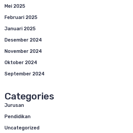
Mei 2025
Februari 2025
Januari 2025
Desember 2024
November 2024
Oktober 2024
September 2024
Categories
Jurusan
Pendidikan
Uncategorized