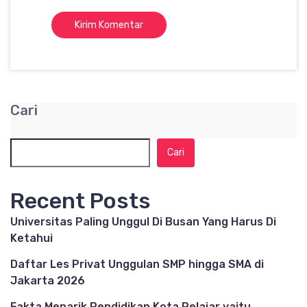
Cari
Cari
Recent Posts
Universitas Paling Unggul Di Busan Yang Harus Di
Ketahui
Daftar Les Privat Unggulan SMP hingga SMA di
Jakarta 2026
Fakta Menarik Pendidikan Kota Pelajar yaitu