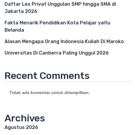
Daftar Les Privat Unggulan SMP hingga SMA di
Jakarta 2026
Fakta Menarik Pendidikan Kota Pelajar yaitu
Belanda
Alasan Mengapa Orang Indonesia Kuliah Di Maroko
Universitas Di Canberra Paling Unggul 2026
Recent Comments
Tidak ada komentar untuk ditampilkan.
Archives
Agustus 2026