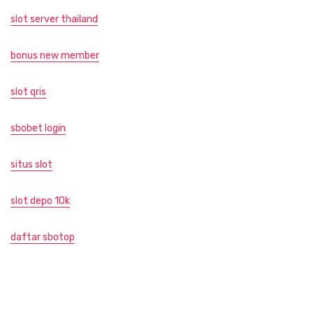
slot server thailand
bonus new member
slot qris
sbobet login
situs slot
slot depo 10k
daftar sbotop