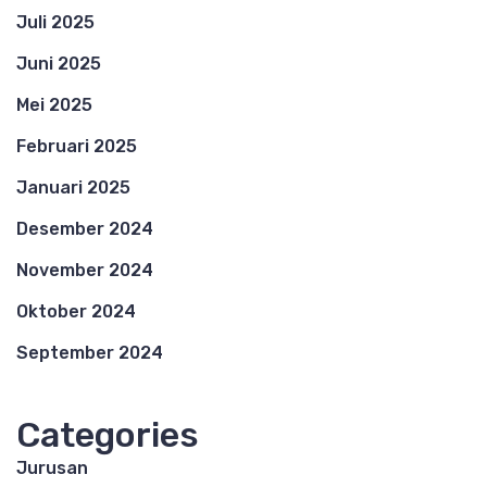
Juli 2025
Juni 2025
Mei 2025
Februari 2025
Januari 2025
Desember 2024
November 2024
Oktober 2024
September 2024
Categories
Jurusan