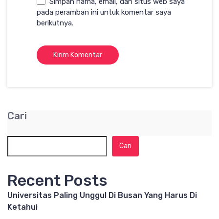
Simpan nama, email, dan situs web saya
pada peramban ini untuk komentar saya
berikutnya.
Cari
Cari
Recent Posts
Universitas Paling Unggul Di Busan Yang Harus Di
Ketahui