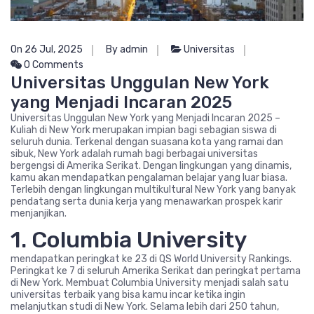
On 26 Jul, 2025
By admin
Universitas
0 Comments
Universitas Unggulan New York
yang Menjadi Incaran 2025
Universitas Unggulan New York yang Menjadi Incaran 2025 –
Kuliah di New York merupakan impian bagi sebagian siswa di
seluruh dunia. Terkenal dengan suasana kota yang ramai dan
sibuk, New York adalah rumah bagi berbagai universitas
bergengsi di Amerika Serikat. Dengan lingkungan yang dinamis,
kamu akan mendapatkan pengalaman belajar yang luar biasa.
Terlebih dengan lingkungan multikultural New York yang banyak
pendatang serta dunia kerja yang menawarkan prospek karir
menjanjikan.
1. Columbia University
mendapatkan peringkat ke 23 di QS World University Rankings.
Peringkat ke 7 di seluruh Amerika Serikat dan peringkat pertama
di New York. Membuat Columbia University menjadi salah satu
universitas terbaik yang bisa kamu incar ketika ingin
melanjutkan studi di New York. Selama lebih dari 250 tahun,