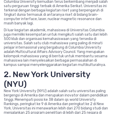
Columbia University kemudian terus berkembang menjadi salah
satu perguruan tinggi terbaik di Amerika Serikat. Universitas ini
terkenal dengan berbagai kegiatan riset yang berpengaruh di
tingkat dunia termasuk di antaranya riset di bidang brain-
computer interface, laser, nuclear magnetic resonance dan
masih banyak lagi.
Di luar kegiatan akademik, mahasiswa di Universitas Columbia
juga memiliki kesempatan untuk mengikuti salah satu dari lebih
500 klub dan organisasi kemahasiswaan yang tersedia di
universitas. Salah satu club mahasiswa yang paling di minati
pelajar internasional yang bergabung di Columbia University
adalah Multicultural Affairs Advisory Council. Yang merupakan
kelompok mahasiswa yang di bentuk untuk membantu sesama
mahasiswa lain menyelesaikan berbagai permasalahan di
kampus sampai menyelenggarakan kegiatan multikulturalnya.
2. New York University
(NYU)
New York University (NYU) adalah salah satu universitas paling
bergengsi di Amerika dan merupakan inovator dalam pendidikan
tinggi. Menempati posisi ke 38 dalam qs world University
Rankings, peringkat ke 9 di Amerika dan peringkat ke 2 di New
York. Universitas ini menawarkan lebih dari 270 bidang studi dan
menjalankan 25 program penelitian di lebih dari 25 negara di