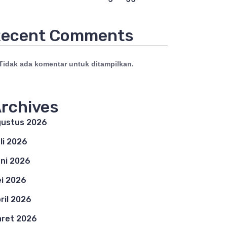
ecent Comments
Tidak ada komentar untuk ditampilkan.
rchives
ustus 2026
li 2026
ni 2026
i 2026
ril 2026
ret 2026