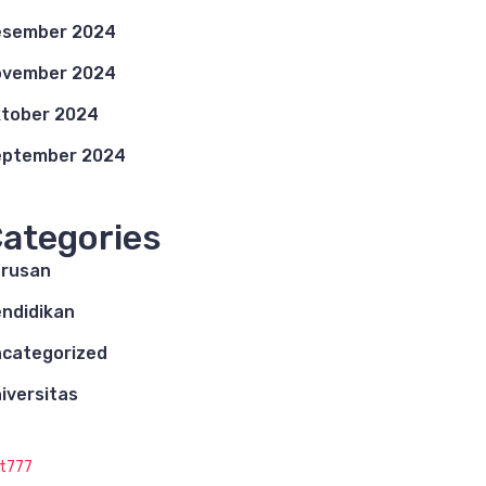
esember 2024
ovember 2024
tober 2024
eptember 2024
ategories
rusan
ndidikan
categorized
iversitas
ot777