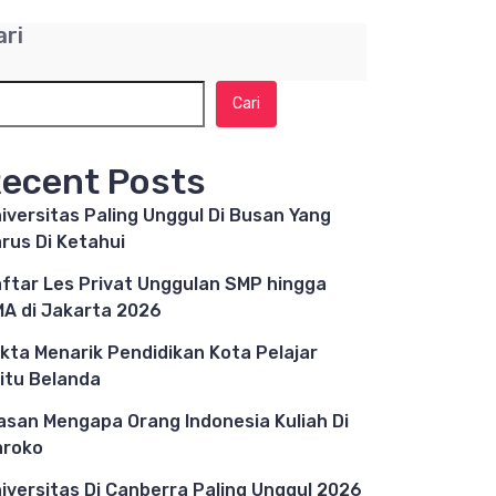
ari
Cari
ecent Posts
iversitas Paling Unggul Di Busan Yang
rus Di Ketahui
ftar Les Privat Unggulan SMP hingga
A di Jakarta 2026
kta Menarik Pendidikan Kota Pelajar
itu Belanda
asan Mengapa Orang Indonesia Kuliah Di
aroko
iversitas Di Canberra Paling Unggul 2026