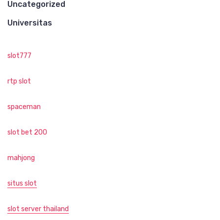
Uncategorized
Universitas
slot777
rtp slot
spaceman
slot bet 200
mahjong
situs slot
slot server thailand