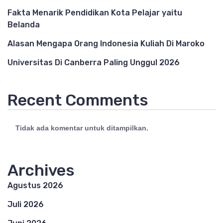
Fakta Menarik Pendidikan Kota Pelajar yaitu
Belanda
Alasan Mengapa Orang Indonesia Kuliah Di Maroko
Universitas Di Canberra Paling Unggul 2026
Recent Comments
Tidak ada komentar untuk ditampilkan.
Archives
Agustus 2026
Juli 2026