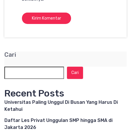
Cari
Cari
Recent Posts
Universitas Paling Unggul Di Busan Yang Harus Di
Ketahui
Daftar Les Privat Unggulan SMP hingga SMA di
Jakarta 2026