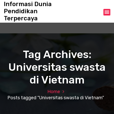
S
Informasi Dunia
k
Pendidikan
i
Terpercaya
p
t
o
c
o
n
Tag Archives:
t
e
Universitas swasta
n
t
di Vietnam
Home
Posts tagged "Universitas swasta di Vietnam"