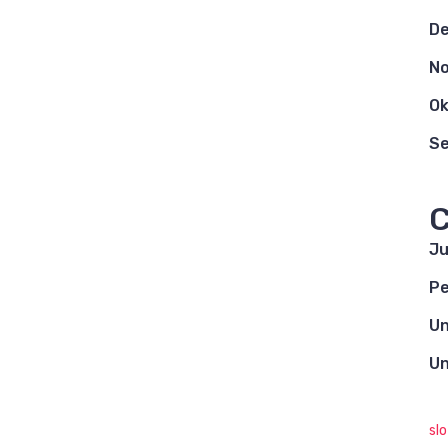
D
N
Ok
S
C
Ju
Pe
Un
Un
sl