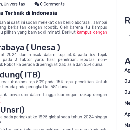
n
,
Universitas
0 Comments
 Terbaik di Indonesia
R
an ai saat ini sudah melekat dan berkolaborasai, sampai
ang berkaitan dengan robotik. Oleh karena itu Kampus
u pilihan yang banyak di minati. Berikut
kampus dengan
rabaya ( Unesa )
obal 2024 dan masuk dalam top 50% pada 63 topik
A
n pada 3 faktor yaitu hasil penelitian, reputasi non-
 Robotika berada di peringkat 230 asia dan 654 dunia.
Ag
ndung( ITB)
Ju
an masuk dalam top 50% pada 154 topik penelitian. Untuk
an berada pada peringkat ke 581 dunia.
Ju
rik lainya dari dalam hingga luar negeri, cukup dengan
/
Me
(Unsri)
Ap
ada pada peringkat ke 1895 global pada tahun 2024 hingga
.
Ma
faktor yaitu keluaran penelitian , reputasi non akademik,