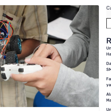
C
R
Un
Ha
Da
SM
Fa
ya
Al
M
Un