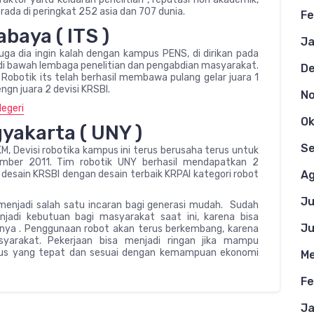
rada di peringkat 252 asia dan 707 dunia.
Fe
baya ( ITS )
Ja
ga dia ingin kalah dengan kampus PENS, di dirikan pada
 di bawah lembaga penelitian dan pengabdian masyarakat.
D
Robotik its telah berhasil membawa pulang gelar juara 1
ngn juara 2 devisi KRSBI.
N
egeri
Ok
yakarta ( UNY )
S
, Devisi robotika kampus ini terus berusaha terus untuk
sember 2011. Tim robotik UNY berhasil mendapatkan 2
i desain KRSBI dengan desain terbaik KRPAI kategori robot
Ag
Ju
 menjadi salah satu incaran bagi generasi mudah. Sudah
adi kebutuan bagi masyarakat saat ini, karena bisa
Ju
nya . Penggunaan robot akan terus berkembang, karena
arakat. Pekerjaan bisa menjadi ringan jika mampu
mpus yang tepat dan sesuai dengan kemampuan ekonomi
Me
Fe
Ja