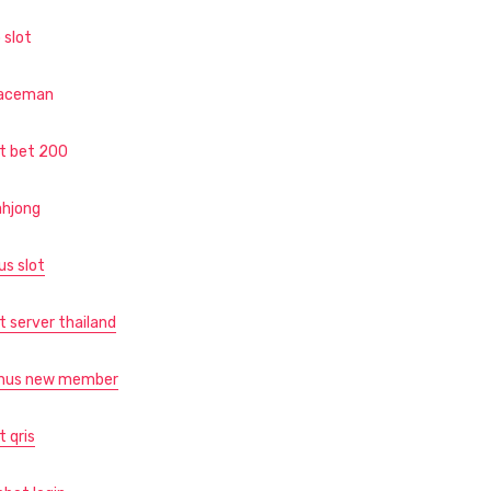
 slot
aceman
ot bet 200
hjong
us slot
t server thailand
nus new member
t qris