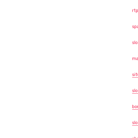
rtp
sp
sl
ma
sit
slo
bo
slo