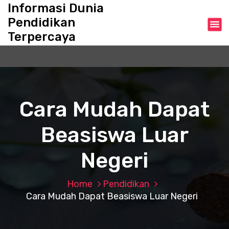
S
Informasi Dunia
k
Pendidikan
i
Terpercaya
p
t
o
c
o
n
Cara Mudah Dapat
t
e
Beasiswa Luar
n
t
Negeri
Home
Pendidikan
Cara Mudah Dapat Beasiswa Luar Negeri