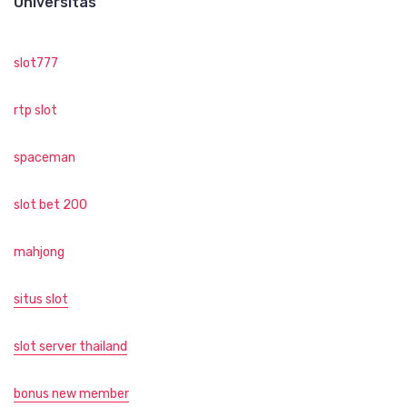
Universitas
slot777
rtp slot
spaceman
slot bet 200
mahjong
situs slot
slot server thailand
bonus new member