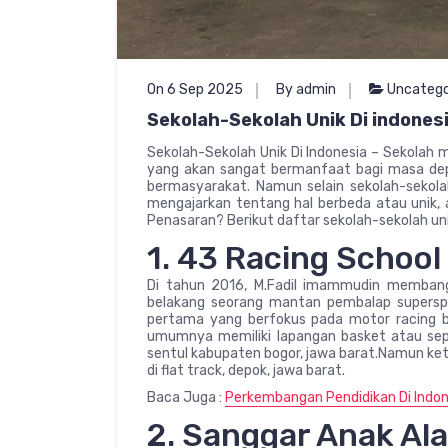
On 6 Sep 2025
By admin
Uncatego
Sekolah-Sekolah Unik Di indonesi
Sekolah-Sekolah Unik Di Indonesia – Sekolah
yang akan sangat bermanfaat bagi masa dep
bermasyarakat. Namun selain sekolah-sekol
mengajarkan tentang hal berbeda atau unik, 
Penasaran? Berikut daftar sekolah-sekolah unik 
1. 43 Racing School
Di tahun 2016, M.Fadil imammudin membangu
belakang seorang mantan pembalap supersp
pertama yang berfokus pada motor racing bi
umumnya memiliki lapangan basket atau sepak
sentul kabupaten bogor, jawa barat.Namun keti
di flat track, depok, jawa barat.
Baca Juga :
Perkembangan Pendidikan Di Indon
2. Sanggar Anak Al