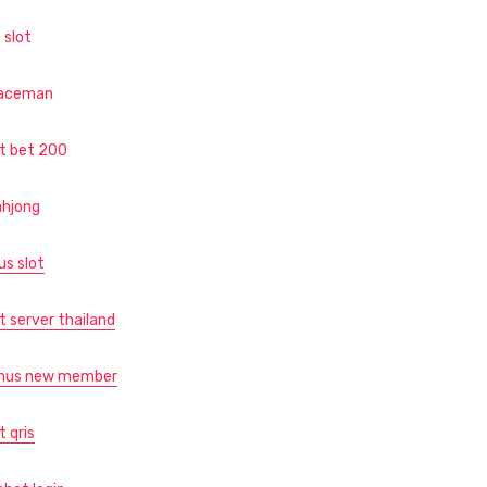
 slot
aceman
ot bet 200
hjong
us slot
t server thailand
nus new member
t qris