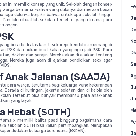
olah ini memiliki konsep yang unik. Sekolah dengan konsep
Fe
ng warga bernama wahya yang dulunya dia merasa bosan
ia juga dulunya berpikir bahwa untuk apa sekolah tinggi-
Ja
. Dan lalu dibuatlah sekolah tersebut yang dimana para
r ruangan.
D
PSK
N
yang berada di alas karet, sukorejo, kendal ini memang di
tau PSK dan bukan buat kalian yang ingin jadi PSK. Para
Ok
hatan, dokter dan perajin. Mereka akan di ajarkan tentang
a. Mereka juga akan di ajarkan pendidikan seks agar
S
/AIDS.
if Anak Jalanan (SAAJA)
Ag
tu para warga, terutama bagi keluarga yang kekurangan
Ju
Berada di kuningan, jakarta selatan dan di kelola oleh
sekolah tersebut bisa banyak membantu para anak-anak
Ju
ikan yang layak.
ua Hebat (SOTH)
Me
tama x memiliki balita pasti binggung bagaimana cara
Fe
aka sekolah SOTH bisa kalian pertimbangkan. Merupakan
n kependudukan keluarga berencana (BKKBN).
Ja