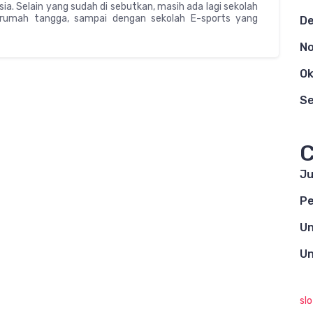
sia. Selain yang sudah di sebutkan, masih ada lagi sekolah
en rumah tangga, sampai dengan sekolah E-sports yang
D
N
Ok
S
C
Ju
Pe
Un
Un
sl