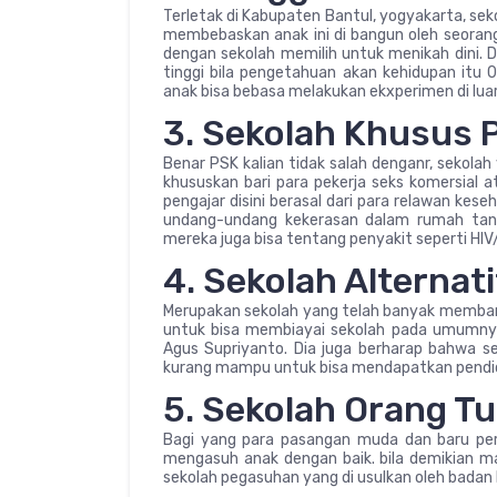
Terletak di Kabupaten Bantul, yogyakarta, sek
membebaskan anak ini di bangun oleh seora
dengan sekolah memilih untuk menikah dini. D
tinggi bila pengetahuan akan kehidupan itu 0
anak bisa bebasa melakukan ekxperimen di lua
3. Sekolah Khusus 
Benar PSK kalian tidak salah denganr, sekolah 
khususkan bari para pekerja seks komersial a
pengajar disini berasal dari para relawan kese
undang-undang kekerasan dalam rumah tangg
mereka juga bisa tentang penyakit seperti HIV
4. Sekolah Alternat
Merupakan sekolah yang telah banyak memban
untuk bisa membiayai sekolah pada umumnya. 
Agus Supriyanto. Dia juga berharap bahwa 
kurang mampu untuk bisa mendapatkan pendid
5. Sekolah Orang T
Bagi yang para pasangan muda dan baru per
mengasuh anak dengan baik. bila demikian m
sekolah pegasuhan yang di usulkan oleh bada