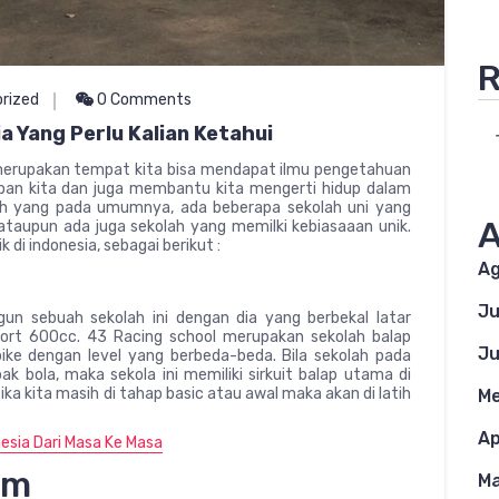
R
rized
0 Comments
a Yang Perlu Kalian Ketahui
 merupakan tempat kita bisa mendapat ilmu pengetahuan
an kita dan juga membantu kita mengerti hidup dalam
ah yang pada umumnya, ada beberapa sekolah uni yang
A
ataupun ada juga sekolah yang memilki kebiasaaan unik.
di indonesia, sebagai berikut :
Ag
Ju
n sebuah sekolah ini dengan dia yang berbekal latar
ort 600cc. 43 Racing school merupakan sekolah balap
Ju
ke dengan level yang berbeda-beda. Bila sekolah pada
 bola, maka sekola ini memiliki sirkuit balap utama di
ka kita masih di tahap basic atau awal maka akan di latih
Me
Ap
esia Dari Masa Ke Masa
am
Ma