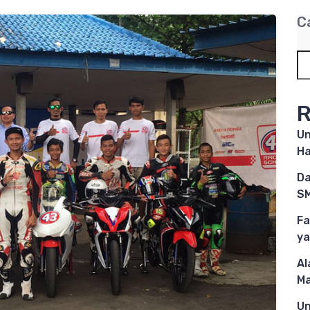
C
R
Un
Ha
Da
SM
Fa
ya
Al
M
Un