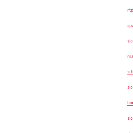
rtp
sp
sl
ma
sit
slo
bo
slo