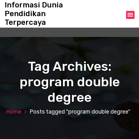
S
Informasi Dunia
k
Pendidikan
i
Terpercaya
p
t
o
c
o
n
Tag Archives:
t
e
program double
n
t
degree
Home
Posts tagged "program double degree"