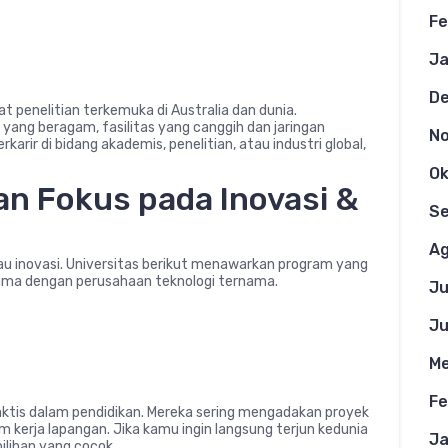
Fe
Ja
D
sat penelitian terkemuka di Australia dan dunia.
yang beragam, fasilitas yang canggih dan jaringan
N
arir di bidang akademis, penelitian, atau industri global,
Ok
an Fokus pada Inovasi &
S
Ag
tau inovasi. Universitas berikut menawarkan program yang
 sama dengan perusahaan teknologi ternama.
Ju
Ju
Me
Fe
raktis dalam pendidikan. Mereka sering mengadakan proyek
m kerja lapangan. Jika kamu ingin langsung terjun kedunia
Ja
 pilihan yang cocok.