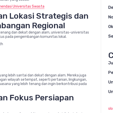
mendasi Universitas Swasta
D
an Lokasi Strategis dan
N
bangan Regional
Ok
enang dan dekat dengan alam, universitas-universitas
S
 fokus pada pengembangan komunitas lokal.
th
C
Ju
Pe
 yang lebih santai dan dekat dengan alam. Mereka juga
ngan wilayah setempat, seperti pertanian, lingkungan,
Un
asana yang lebih tenang dan ingin berkontribusi pada
Un
gan Fokus Persiapan
sl