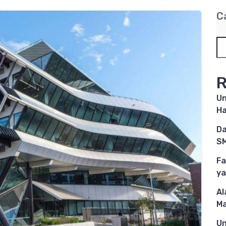
C
R
Un
Ha
Da
SM
Fa
ya
Al
M
Un