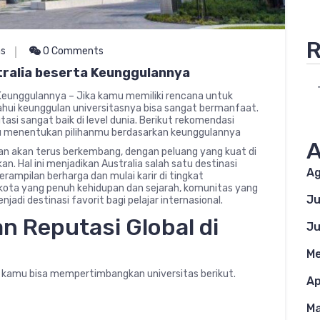
R
as
0 Comments
tralia beserta Keunggulannya
 Keunggulannya – Jika kamu memiliki rencana untuk
ahui keunggulan universitasnya bisa sangat bermanfaat.
utasi sangat baik di level dunia. Berikut rekomendasi
mu menentukan pilihanmu berdasarkan keunggulannya
A
sikan akan terus berkembang, dengan peluang yang kuat di
n. Hal ini menjadikan Australia salah satu destinasi
Ag
erampilan berharga dan mulai karir di tingkat
-kota yang penuh kehidupan dan sejarah, komunitas yang
Ju
enjadi destinasi favorit bagi pelajar internasional.
an Reputasi Global di
Ju
Me
n, kamu bisa mempertimbangkan universitas berikut.
Ap
Ma