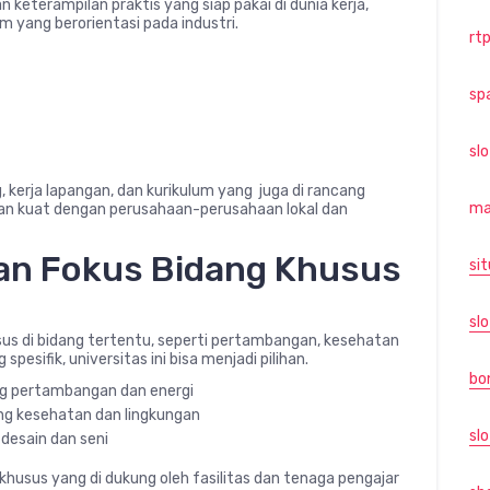
keterampilan praktis yang siap pakai di dunia kerja,
m yang berorientasi pada industri.
rtp
sp
sl
, kerja lapangan, dan kurikulum yang juga di rancang
ma
gan kuat dengan perusahaan-perusahaan lokal dan
gan Fokus Bidang Khusus
sit
slo
sus di bidang tertentu, seperti pertambangan, kesehatan
pesifik, universitas ini bisa menjadi pilihan.
bo
ang pertambangan dan energi
dang kesehatan dan lingkungan
slo
 desain dan seni
husus yang di dukung oleh fasilitas dan tenaga pengajar