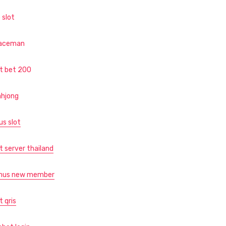
 slot
aceman
ot bet 200
hjong
us slot
t server thailand
nus new member
t qris