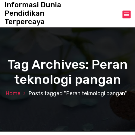
S
Informasi Dunia
k
Pendidikan
i
Terpercaya
p
t
o
c
o
n
Tag Archives: Peran
t
e
teknologi pangan
n
t
Home
Posts tagged "Peran teknologi pangan"