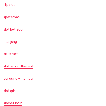
rtp slot
spaceman
slot bet 200
mahjong
situs slot
slot server thailand
bonus new member
slot qris
sbobet login