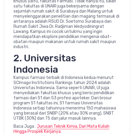
khusus yaitu, fakultas Farmasi. Tidak hanya itu, salah
satu fakultas di UNAIR juga bekerjsama dengan
sejumlah rumah sakit di Surabaya dan Malang untuk
menyelenggarakan penelitian dan magang termasuk di
antaranya adalah RSUD Dr. Soetomo Surabaya dan
Rumah Sakit Jiwa Dr. Radjiman Wedyodiningrat
Lawang. Kampus ini cocok untukmu yang ingin
mendapatkan eksplore pendidikan mengenai obat-
obatan maupun makanan untuk rumah sakit maupun
industri.
2. Universitas
Indonesia
Kampus farmasi terbaik di Indonesia kedua menurut
SCImago Institutions Rankings tahun 2024 adalah
Universitas Indonesia. Sama seperti UNAIR, UI juga
menyediakan fakultas khusus yang berisi pendidikan
farmasi dari S1 dan S3 profesi apoteker. Dari brosur
program S1 fakultas ini, S1 farmasi Universitas
Indonesia setiap tahunnya menerima 150 mahasiswa
yang berasal dari SNBP (20% atau 30% orang), SNBT
UTBK (30%) dan 75 dari jalur masuk lainnya.
Baca Juga :
Jurusan Teknik Kimia, Dari Mata Kuliah
Hingga Prospek Kerjanya