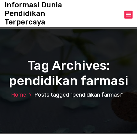
S
Informasi Dunia
k
Pendidikan
i
Terpercaya
p
t
o
c
o
n
Tag Archives:
t
e
pendidikan farmasi
n
t
Home
Posts tagged "pendidikan farmasi"