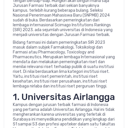
tengah bersiap-siap. Mungkin akan bingun mana saja
Jurusan Farmasi terbaik dari sekian banyaknya
kampus. terlebih kurang beberapa bulang. Seleksi
Nasional Penerimaan Mahasiswa Baru (SNPMB) 2024
sudah di buka. Berdasarkan pemeringkatan dari
lembaga internasional Scimago Institutions Rankings
(SIR) 2023. ada sejumlah universitas di Indonesia yang
menjadi universitas dengan Jurusan Farmasi terbaik.
Bidang farmasi ini dalam pemeringkatan SIR 2023
masuk dalam subjek Farmakologi, Toksikologi dan
Farmasi atau Pharmacology, Toxicology and
Pharmaceutics. Merupakan lembaga Internasional yang
mendata dan melakukan pemeringkatan riset dan
menilai relevansi riset terhadap publik di suatu institusi
riset. Di nilai berdasarkan lima kategori institusi riset.
Yaitu, institusi riset pemerintah, institusi riset
kesehatan, institusi riser perusahaan, institusi riset
lembaga nirlaba dan institusi riset perguruan tinggi.
1. Universitas Airlangga
Kampus dengan jurusan terbaik farmasi di Indonesia
yang pertama adalah Universitas Airlangga. Hal ini tidak
mengherankan karena universitas yang terletak di
Surabaya ini menyedikana pendidikan yang lengkap dari
S1 sampai S3 dan profesi apoteker dalam satu fakultas