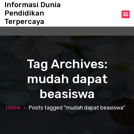
S
Informasi Dunia
k
Pendidikan
i
Terpercaya
p
t
o
c
o
n
Tag Archives:
t
e
mudah dapat
n
t
beasiswa
Home
Posts tagged "mudah dapat beasiswa"