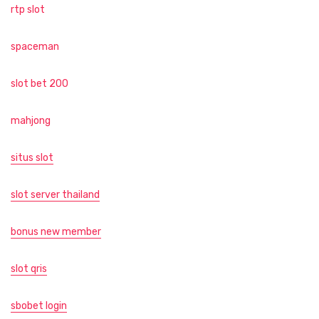
rtp slot
spaceman
slot bet 200
mahjong
situs slot
slot server thailand
bonus new member
slot qris
sbobet login