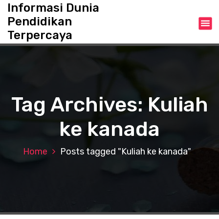
S
Informasi Dunia
k
Pendidikan
i
Terpercaya
p
t
o
c
o
n
Tag Archives: Kuliah
t
e
ke kanada
n
t
Home
Posts tagged "Kuliah ke kanada"