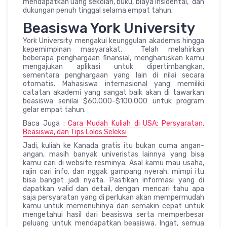
mendapatkan uang sekolah, buku, biaya insidental, dan
dukungan penuh tinggal selama empat tahun.
Beasiswa York University
York University mengakui keunggulan akademis hingga
kepemimpinan masyarakat. Telah melahirkan
beberapa penghargaan finansial, mengharuskan kamu
mengajukan aplikasi untuk dipertimbangkan,
sementara penghargaan yang lain di nilai secara
otomatis. Mahasiswa internasional yang memiliki
catatan akademi yang sangat baik akan di tawarkan
beasiswa senilai $60.000-$100.000 untuk program
gelar empat tahun.
Baca Juga :
Cara Mudah Kuliah di USA: Persyaratan,
Beasiswa, dan Tips Lolos Seleksi
Jadi, kuliah ke Kanada gratis itu bukan cuma angan-
angan, masih banyak univeristas lainnya yang bisa
kamu cari di website resminya. Asal kamu mau usaha,
rajin cari info, dan nggak gampang nyerah, mimpi itu
bisa banget jadi nyata. Pastikan informasi yang di
dapatkan valid dan detail, dengan mencari tahu apa
saja persyaratan yang di perlukan akan mempermudah
kamu untuk memenuhinya dan semakin cepat untuk
mengetahui hasil dari beasiswa serta memperbesar
peluang untuk mendapatkan beasiswa. Ingat, semua