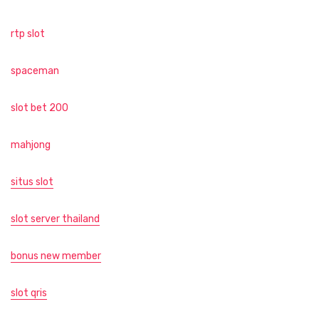
rtp slot
spaceman
slot bet 200
mahjong
situs slot
slot server thailand
bonus new member
slot qris