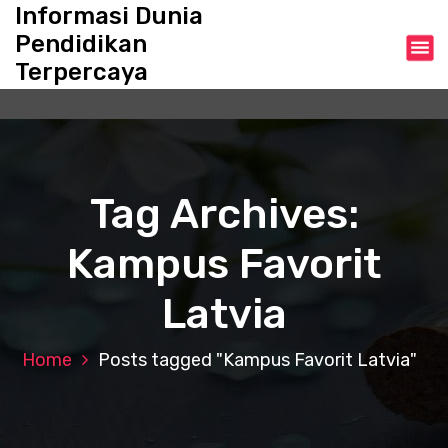
S
Informasi Dunia
k
Pendidikan
i
Terpercaya
p
t
o
c
o
n
Tag Archives:
t
e
Kampus Favorit
n
t
Latvia
Home
Posts tagged "Kampus Favorit Latvia"