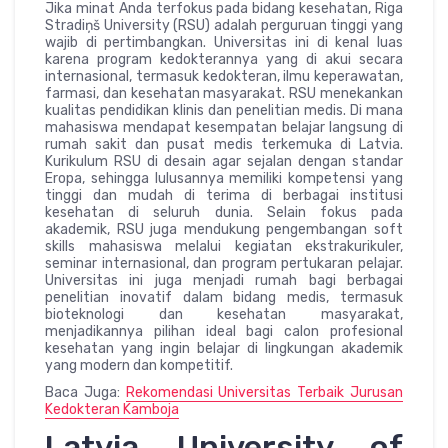
Jika minat Anda terfokus pada bidang kesehatan, Riga
Stradiņš University (RSU) adalah perguruan tinggi yang
wajib di pertimbangkan. Universitas ini di kenal luas
karena program kedokterannya yang di akui secara
internasional, termasuk kedokteran, ilmu keperawatan,
farmasi, dan kesehatan masyarakat. RSU menekankan
kualitas pendidikan klinis dan penelitian medis. Di mana
mahasiswa mendapat kesempatan belajar langsung di
rumah sakit dan pusat medis terkemuka di Latvia.
Kurikulum RSU di desain agar sejalan dengan standar
Eropa, sehingga lulusannya memiliki kompetensi yang
tinggi dan mudah di terima di berbagai institusi
kesehatan di seluruh dunia. Selain fokus pada
akademik, RSU juga mendukung pengembangan soft
skills mahasiswa melalui kegiatan ekstrakurikuler,
seminar internasional, dan program pertukaran pelajar.
Universitas ini juga menjadi rumah bagi berbagai
penelitian inovatif dalam bidang medis, termasuk
bioteknologi dan kesehatan masyarakat,
menjadikannya pilihan ideal bagi calon profesional
kesehatan yang ingin belajar di lingkungan akademik
yang modern dan kompetitif.
Baca Juga:
Rekomendasi Universitas Terbaik Jurusan
Kedokteran Kamboja
Latvia University of