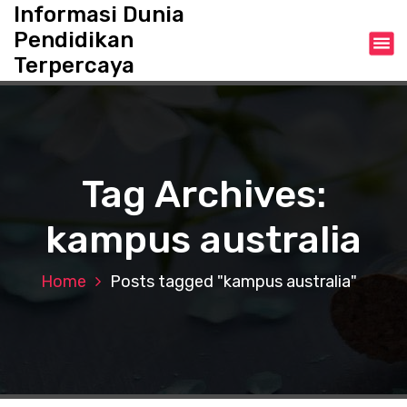
S
Informasi Dunia
k
Pendidikan
i
Terpercaya
p
t
o
c
o
n
Tag Archives:
t
e
kampus australia
n
t
Home
Posts tagged "kampus australia"