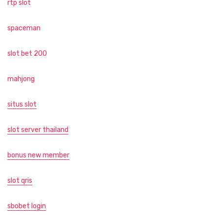
rtp slot
spaceman
slot bet 200
mahjong
situs slot
slot server thailand
bonus new member
slot qris
sbobet login