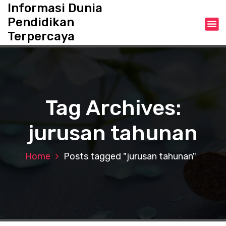
S
Informasi Dunia
k
Pendidikan
i
Terpercaya
p
t
o
c
o
n
Tag Archives:
t
e
jurusan tahunan
n
t
Home
Posts tagged "jurusan tahunan"