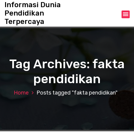
S
Informasi Dunia
k
Pendidikan
i
Terpercaya
p
t
o
c
o
n
Tag Archives: fakta
t
e
pendidikan
n
t
Home
Posts tagged "fakta pendidikan"