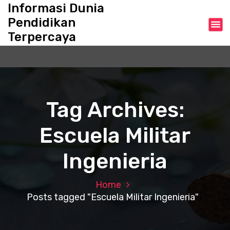
S
Informasi Dunia
k
Pendidikan
i
Terpercaya
p
t
o
c
o
n
Tag Archives:
t
e
Escuela Militar
n
t
Ingenieria
Home
Posts tagged "Escuela Militar Ingenieria"