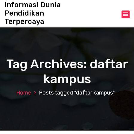
S
Informasi Dunia
k
Pendidikan
i
Terpercaya
p
t
o
c
o
n
Tag Archives: daftar
t
e
kampus
n
t
Home
Posts tagged "daftar kampus"