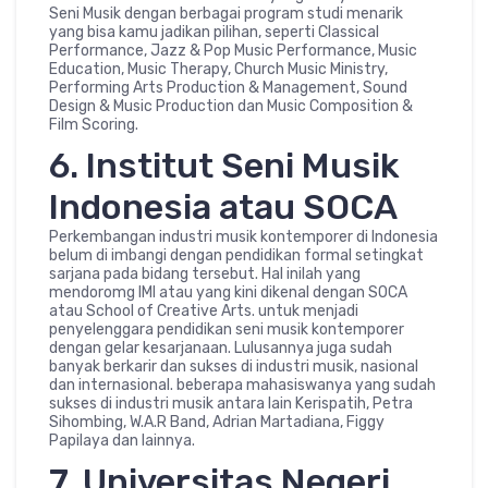
Seni Musik dengan berbagai program studi menarik
yang bisa kamu jadikan pilihan, seperti Classical
Performance, Jazz & Pop Music Performance, Music
Education, Music Therapy, Church Music Ministry,
Performing Arts Production & Management, Sound
Design & Music Production dan Music Composition &
Film Scoring.
6. Institut Seni Musik
Indonesia atau SOCA
Perkembangan industri musik kontemporer di Indonesia
belum di imbangi dengan pendidikan formal setingkat
sarjana pada bidang tersebut. Hal inilah yang
mendoromg IMI atau yang kini dikenal dengan SOCA
atau School of Creative Arts. untuk menjadi
penyelenggara pendidikan seni musik kontemporer
dengan gelar kesarjanaan. Lulusannya juga sudah
banyak berkarir dan sukses di industri musik, nasional
dan internasional. beberapa mahasiswanya yang sudah
sukses di industri musik antara lain Kerispatih, Petra
Sihombing, W.A.R Band, Adrian Martadiana, Figgy
Papilaya dan lainnya.
7. Universitas Negeri