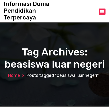
S
Informasi Dunia
k
Pendidikan
i
Terpercaya
p
t
o
c
o
n
Tag Archives:
t
e
beasiswa luar negeri
n
t
Home
Posts tagged "beasiswa luar negeri"