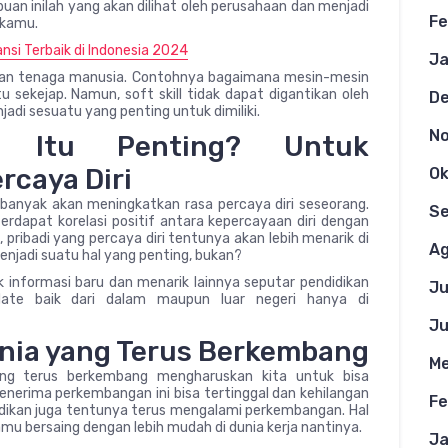
an inilah yang akan dilihat oleh perusahaan dan menjadi
Fe
 kamu.
nsi Terbaik di Indonesia 2024
Ja
an tenaga manusia. Contohnya bagaimana mesin-mesin
ekejap. Namun, soft skill tidak dapat digantikan oleh
D
njadi sesuatu yang penting untuk dimiliki.
N
n Itu Penting? Untuk
rcaya Diri
Ok
anyak akan meningkatkan rasa percaya diri seseorang.
S
rdapat korelasi positif antara kepercayaan diri dengan
tu, pribadi yang percaya diri tentunya akan lebih menarik di
Ag
enjadi suatu hal yang penting, bukan?
k informasi baru dan menarik lainnya seputar pendidikan
Ju
ate baik dari dalam maupun luar negeri hanya di
Ju
nia yang Terus Berkembang
Me
ng terus berkembang mengharuskan kita untuk bisa
nerima perkembangan ini bisa tertinggal dan kehilangan
Fe
idikan juga tentunya terus mengalami perkembangan. Hal
mu bersaing dengan lebih mudah di dunia kerja nantinya.
Ja