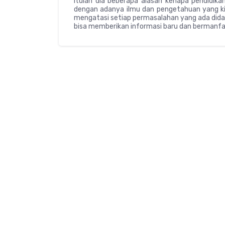
Itulah dia beberapa alasan kenapa pendidika
dengan adanya ilmu dan pengetahuan yang ki
mengatasi setiap permasalahan yang ada didal
bisa memberikan informasi baru dan bermanfa