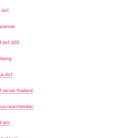
 slot
aceman
ot bet 200
hjong
us slot
t server thailand
nus new member
t qris