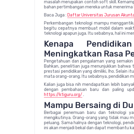
masalah merupakan contoh soft skill. Kemampu
bahan pertimbangan mereka untuk menerima
Baca Juga :
Daftar Universitas Jurusan Akunta
Perkembangan teknologi mampu menggantik
begitu cepatnya membuat mobil dalam waktu s
teknologi apapun juga. Itu sebabnya, hal ini me
Kenapa Pendidika
Meningkatkan Rasa Pe
Pengetahuan dan pengalaman yang semakin b
Bahkan, penelitian juga menunjukkan bahwa te
prestasi pendidikan yang dimiliki, lho. Selain i
mata orang-orang. Itu sebabnya, pendidikan m
Kalian juga bisa nih mendapatkan lebih banya
dengan pembahasan baru dan paling upd
https://ktiguru.org/
.
Mampu Bersaing di Du
Berbagai penemuan baru dan teknologi ya
mengikutinya. Orang-orang yang tidak mau me
peluang. Sama halnya dengan teknologi, pend
ini akan menjadi bekal dan dapat membantu ka