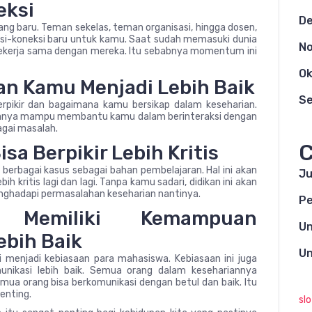
eksi
D
ng baru. Teman sekelas, teman organisasi, hingga dosen,
ksi-koneksi baru untuk kamu. Saat sudah memasuki dunia
N
 bekerja sama dengan mereka. Itu sebabnya momentum ini
Ok
n Kamu Menjadi Lebih Baik
S
rpikir dan bagaimana kamu bersikap dalam keseharian.
k hanya mampu membantu kamu dalam berinteraksi dengan
agai masalah.
C
a Berpikir Lebih Kritis
berbagai kasus sebagai bahan pembelajaran. Hal ini akan
Ju
 kritis lagi dan lagi. Tanpa kamu sadari, didikan ini akan
ghadapi permasalahan keseharian nantinya.
Pe
Memiliki Kemampuan
Un
ebih Baik
Un
i menjadi kebiasaan para mahasiswa. Kebiasaan ini juga
ikasi lebih baik. Semua orang dalam kesehariannya
emua orang bisa berkomunikasi dengan betul dan baik. Itu
enting.
sl