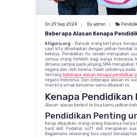
On 29 Sep 2024
By admin
Pendidi
Beberapa Alasan Kenapa Pendidik
ktiguru.org
– Banyak orang bertanya, kenapa
saat kita dihadapkan dengan pilihan hendak la
bekerja. Pendidikan itu sendiri merupakan s
semua orang terlebih bagi warga Indonesia,
dimana sampai pada jenjang SMA merupakan ha
negara dan oleh karena itulah sebabnya pad
tentang
beberapa alasan kenapa pendidikan p
negara Indonesia. Dan beberapa alasan ini su
mari kita simak bersama-sama dibawah ini.
Kenapa Pendidikan 
Alasan-alasan berikut ini bisa kamu jadikan b
Pendidikan Penting u
Kerap dilupakan, orang-orang biasanya han
hard skill. Padahal, soft skill merupakan s
Bagaimana seseorang bisa cepat beradapta