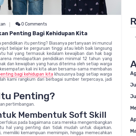
R
kan
0 Comments
an Penting Bagi Kehidupan Kita
 pendidikan itu penting? Biasanya pertanyaan ini muncul
njut belajar ke perguruan tinggi atau lebih baik langsung
uatu hal yang termasuk kedalam kewajiban dan hak bagi
 karena mendapatkan pendidikan minimal 12 tahun yang
A
k dan kewajiban yang harus diterima oleh setiap warga
a kesempatan kali ini kita akan bersama-sama membahas
Ag
enting bagi kehidupan kita
khususnya bagi setiap warga
dah kami rangkum dari berbagai sumber terpercaya, jadi
Ju
Itu Penting?
Ju
ahan pertimbangan.
Me
ntuk Membentuk Soft Skill
Ap
ya berfokus pada bagaimana cara mereka mengembangkan
uatu hal yang penting dan tidak mudah untuk diajarkan.
Ma
si, memiliki kemampuan memimpin, hingga memecahkan