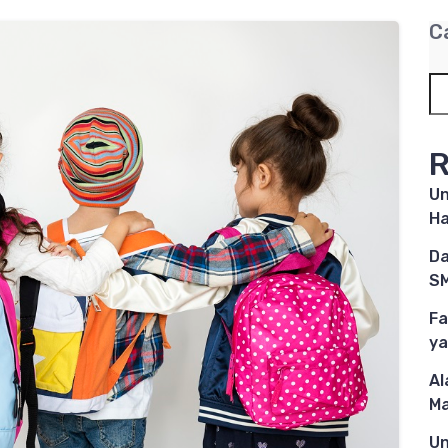
C
R
Un
Ha
Da
SM
Fa
ya
Al
M
Un