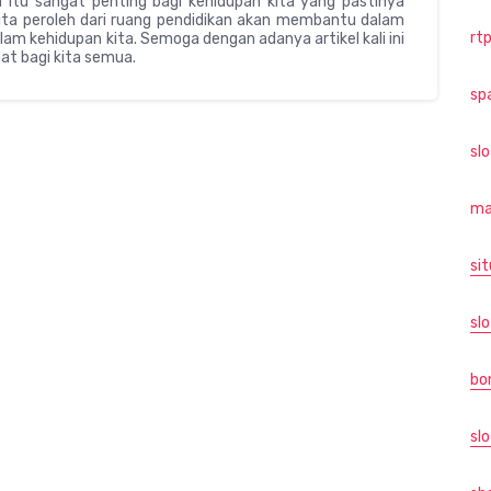
n itu sangat penting bagi kehidupan kita yang pastinya
ta peroleh dari ruang pendidikan akan membantu dalam
rtp
am kehidupan kita. Semoga dengan adanya artikel kali ini
at bagi kita semua.
sp
sl
ma
sit
slo
bo
slo