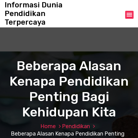
S
Informasi Dunia
k
Pendidikan
i
Terpercaya
p
t
o
c
o
n
Beberapa Alasan
t
e
Kenapa Pendidikan
n
t
Penting Bagi
Kehidupan Kita
Home
Pendidikan
Beberapa Alasan Kenapa Pendidikan Penting