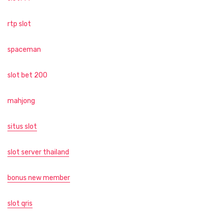
rtp slot
spaceman
slot bet 200
mahjong
situs slot
slot server thailand
bonus new member
slot qris