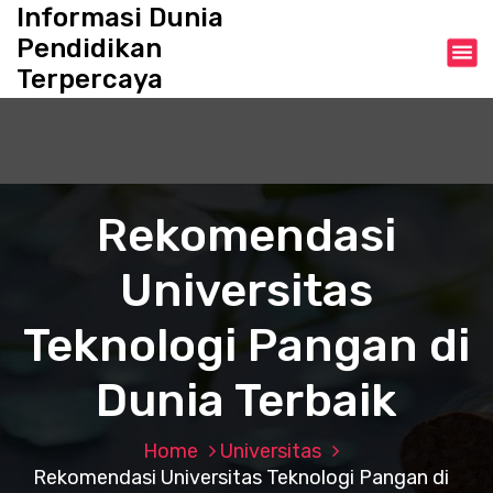
S
Informasi Dunia
k
Pendidikan
i
Terpercaya
p
t
o
c
o
n
Rekomendasi
t
e
Universitas
n
t
Teknologi Pangan di
Dunia Terbaik
Home
Universitas
Rekomendasi Universitas Teknologi Pangan di