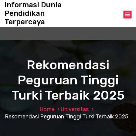
S
Informasi Dunia
k
Pendidikan
i
Terpercaya
p
t
o
c
o
n
Rekomendasi
t
e
Peguruan Tinggi
n
t
Turki Terbaik 2025
Home
Universitas
Rekomendasi Peguruan Tinggi Turki Terbaik 2025