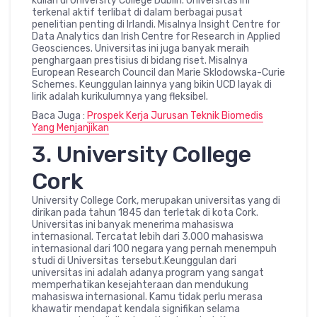
kuliah di University College Dublin. Universitas ini
terkenal aktif terlibat di dalam berbagai pusat
penelitian penting di Irlandi. Misalnya Insight Centre for
Data Analytics dan Irish Centre for Research in Applied
Geosciences. Universitas ini juga banyak meraih
penghargaan prestisius di bidang riset. Misalnya
European Research Council dan Marie Sklodowska-Curie
Schemes. Keunggulan lainnya yang bikin UCD layak di
lirik adalah kurikulumnya yang fleksibel.
Baca Juga :
Prospek Kerja Jurusan Teknik Biomedis
Yang Menjanjikan
3. University College
Cork
University College Cork, merupakan universitas yang di
dirikan pada tahun 1845 dan terletak di kota Cork.
Universitas ini banyak menerima mahasiswa
internasional. Tercatat lebih dari 3.000 mahasiswa
internasional dari 100 negara yang pernah menempuh
studi di Universitas tersebut.Keunggulan dari
universitas ini adalah adanya program yang sangat
memperhatikan kesejahteraan dan mendukung
mahasiswa internasional. Kamu tidak perlu merasa
khawatir mendapat kendala signifikan selama