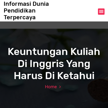
S
Informasi Dunia
k
Pendidikan
i
Terpercaya
p
t
o
c
o
n
Keuntungan Kuliah
t
e
Di Inggris Yang
n
t
Harus Di Ketahui
Home