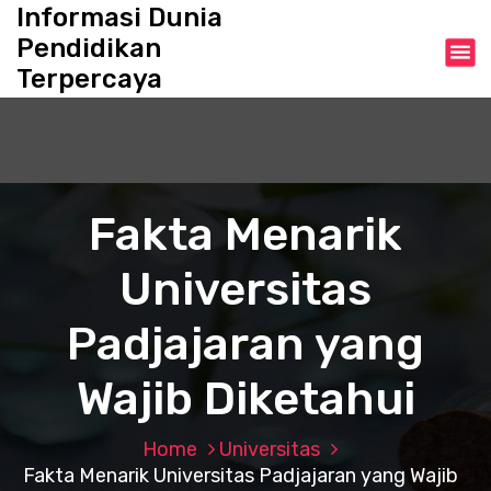
S
Informasi Dunia
k
Pendidikan
i
Terpercaya
p
t
o
c
o
n
Fakta Menarik
t
e
Universitas
n
t
Padjajaran yang
Wajib Diketahui
Home
Universitas
Fakta Menarik Universitas Padjajaran yang Wajib