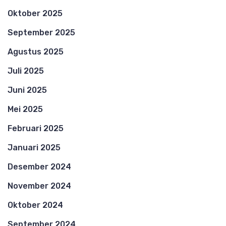
Oktober 2025
September 2025
Agustus 2025
Juli 2025
Juni 2025
Mei 2025
Februari 2025
Januari 2025
Desember 2024
November 2024
Oktober 2024
September 2024