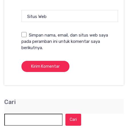
Situs Web
Simpan nama, email, dan situs web saya
pada peramban ini untuk komentar saya
berikutnya.
Cari
Cari