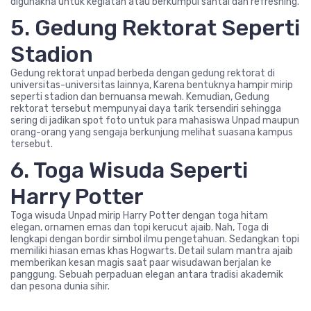
digunakna untuk kegiatan atau berkumpul santai dan refreshing.
5. Gedung Rektorat Seperti
Stadion
Gedung rektorat unpad berbeda dengan gedung rektorat di
universitas-universitas lainnya, Karena bentuknya hampir mirip
seperti stadion dan bernuansa mewah. Kemudian, Gedung
rektorat tersebut mempunyai daya tarik tersendiri sehingga
sering di jadikan spot foto untuk para mahasiswa Unpad maupun
orang-orang yang sengaja berkunjung melihat suasana kampus
tersebut.
6. Toga Wisuda Seperti
Harry Potter
Toga wisuda Unpad mirip Harry Potter dengan toga hitam
elegan, ornamen emas dan topi kerucut ajaib. Nah, Toga di
lengkapi dengan bordir simbol ilmu pengetahuan. Sedangkan topi
memiliki hiasan emas khas Hogwarts. Detail sulam mantra ajaib
memberikan kesan magis saat paar wisudawan berjalan ke
panggung. Sebuah perpaduan elegan antara tradisi akademik
dan pesona dunia sihir.