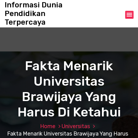
S
Informasi Dunia
k
Pendidikan
i
Terpercaya
p
t
o
c
o
n
Fakta Menarik
t
e
Universitas
n
t
Brawijaya Yang
Harus Di Ketahui
Home
Universitas
Fakta Menarik Universitas Brawijaya Yang Harus