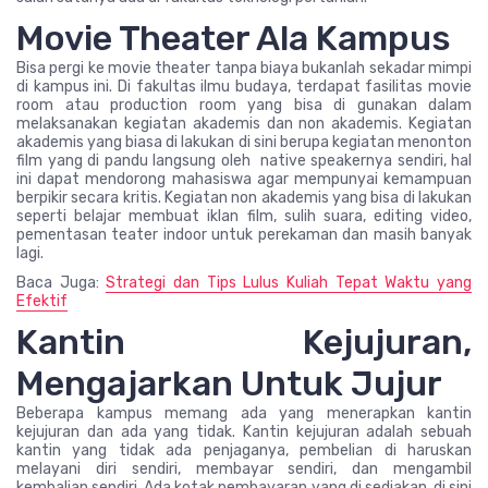
Movie Theater Ala Kampus
Bisa pergi ke movie theater tanpa biaya bukanlah sekadar mimpi
di kampus ini. Di fakultas ilmu budaya, terdapat fasilitas movie
room atau production room yang bisa di gunakan dalam
melaksanakan kegiatan akademis dan non akademis. Kegiatan
akademis yang biasa di lakukan di sini berupa kegiatan menonton
film yang di pandu langsung oleh native speakernya sendiri, hal
ini dapat mendorong mahasiswa agar mempunyai kemampuan
berpikir secara kritis. Kegiatan non akademis yang bisa di lakukan
seperti belajar membuat iklan film, sulih suara, editing video,
pementasan teater indoor untuk perekaman dan masih banyak
lagi.
Baca Juga:
Strategi dan Tips Lulus Kuliah Tepat Waktu yang
Efektif
Kantin Kejujuran,
Mengajarkan Untuk Jujur
Beberapa kampus memang ada yang menerapkan kantin
kejujuran dan ada yang tidak. Kantin kejujuran adalah sebuah
kantin yang tidak ada penjaganya, pembelian di haruskan
melayani diri sendiri, membayar sendiri, dan mengambil
kembalian sendiri. Ada kotak pembayaran yang di sediakan, di sini