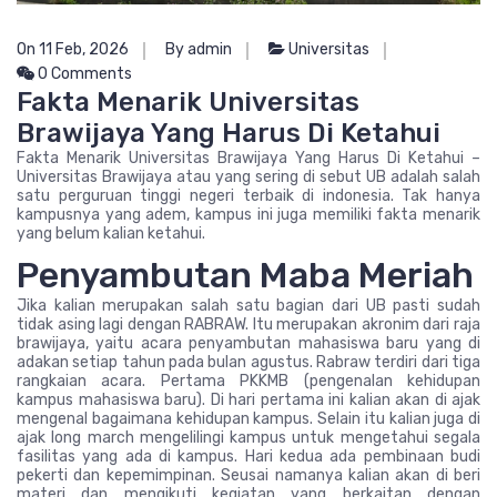
On 11 Feb, 2026
By admin
Universitas
0 Comments
Fakta Menarik Universitas
Brawijaya Yang Harus Di Ketahui
Fakta Menarik Universitas Brawijaya Yang Harus Di Ketahui –
Universitas Brawijaya atau yang sering di sebut UB adalah salah
satu perguruan tinggi negeri terbaik di indonesia. Tak hanya
kampusnya yang adem, kampus ini juga memiliki fakta menarik
yang belum kalian ketahui.
Penyambutan Maba Meriah
Jika kalian merupakan salah satu bagian dari UB pasti sudah
tidak asing lagi dengan RABRAW. Itu merupakan akronim dari raja
brawijaya, yaitu acara penyambutan mahasiswa baru yang di
adakan setiap tahun pada bulan agustus. Rabraw terdiri dari tiga
rangkaian acara. Pertama PKKMB (pengenalan kehidupan
kampus mahasiswa baru). Di hari pertama ini kalian akan di ajak
mengenal bagaimana kehidupan kampus. Selain itu kalian juga di
ajak long march mengelilingi kampus untuk mengetahui segala
fasilitas yang ada di kampus. Hari kedua ada pembinaan budi
pekerti dan kepemimpinan. Seusai namanya kalian akan di beri
materi dan mengikuti kegiatan yang berkaitan dengan