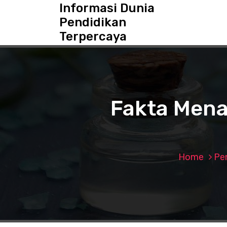
S
Informasi Dunia
k
Pendidikan
i
Terpercaya
p
t
o
c
o
n
Fakta Mena
t
e
n
t
Home
Pe