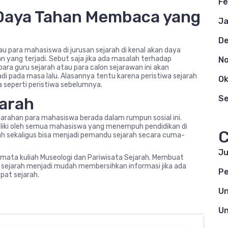
Fe
i Daya Tahan Membaca yang
Ja
D
u para mahasiswa di jurusan sejarah di kenal akan daya
 yang terjadi. Sebut saja jika ada masalah terhadap
N
ra guru sejarah atau para calon sejarawan ini akan
i pada masa lalu. Alasannya tentu karena peristiwa sejarah
Ok
 seperti peristiwa sebelumnya.
S
jarah
ejarahan para mahasiswa berada dalam rumpun sosial ini.
liki oleh semua mahasiswa yang menempuh pendidikan di
C
arah sekaligus bisa menjadi pemandu sejarah secara cuma-
Ju
n mata kuliah Museologi dan Pariwisata Sejarah. Membuat
 sejarah menjadi mudah membersihkan informasi jika ada
Pe
at sejarah.
Un
Un