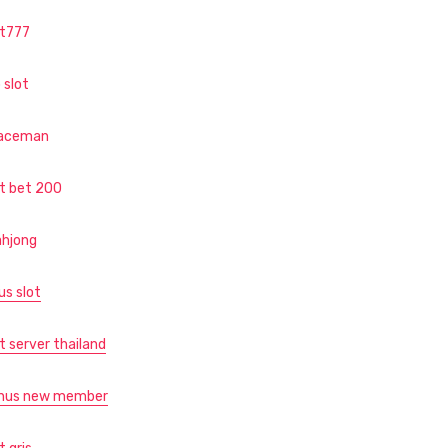
ot777
 slot
aceman
ot bet 200
hjong
us slot
t server thailand
nus new member