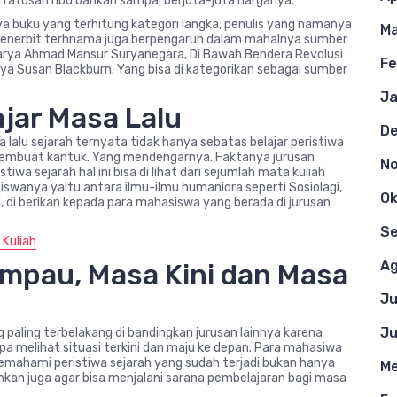
ga ratusan ribu bahkan sampai berjuta-juta harganya.
anya buku yang terhitung kategori langka, penulis yang namanya
Ma
ya penerbit terhnama juga berpengaruh dalam mahalnya sumber
 karya Ahmad Mansur Suryanegara, Di Bawah Bendera Revolusi
Fe
ya Susan Blackburn. Yang bisa di kategorikan sebagai sumber
Ja
ajar Masa Lalu
D
 lalu sejarah ternyata tidak hanya sebatas belajar peristiwa
mbuat kantuk. Yang mendengarnya. Faktanya jurusan
N
tiwa sejarah hal ini bisa di lihat dari sejumlah mata kuliah
swanya yaitu antara ilmu-ilmu humaniora seperti Sosiolagi,
Ok
gi, di berikan kepada para mahasiswa yang berada di jurusan
S
 Kuliah
Ag
mpau, Masa Kini dan Masa
Ju
Ju
g paling terbelakang di bandingkan jurusan lainnya karena
npa melihat situasi terkini dan maju ke depan. Para mahasiwa
a memahami peristiwa sejarah yang sudah terjadi bukan hanya
Me
nkan juga agar bisa menjalani sarana pembelajaran bagi masa