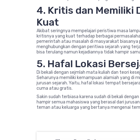
4. Kritis dan Memilik
Kuat
Akibat seringnya mempelajari peristiwa masa lampa
kritisnya yang kuat terhadap berbagai permasalahan
pemerintah atau masalah di masyarakat biasanya pa
menghubungkan dengan peritiwa sejarah yang terjad
bisa terulang namun kejadiannya tidak hampir sama
5. Hafal Lokasi Berse
Di bekali dengan sejmlah mata kuliah dan teori kes
Seharunya memiliki kemampuan alamiah yang di mi
jurusan sejarah. Yaitu, hafal lokasi tempat bersej
cuma atau gratis.
Sakin sudah terbiasa karena sudah di bekali denga
hampir semua mahasiswa yang berasal dari jurusan
teman atau keluarga yang bertanya mengenai temp