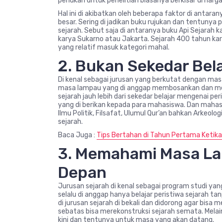
perlukan untuk penelitian biasanya berkisar di har
Hal ini di akibatkan oleh beberapa faktor di antar
besar. Sering di jadikan buku rujukan dan tentun
sejarah. Sebut saja di antaranya buku Api Sejarah
karya Sukarno atau Jakarta. Sejarah 400 tahun kar
yang relatif masuk kategori mahal.
2. Bukan Sekedar Bel
Di kenal sebagai jurusan yang berkutat dengan masa
masa lampau yang di anggap membosankan dan me
sejarah jauh lebih dari sekedar belajar mengenai peris
yang di berikan kepada para mahasiswa. Dan mahasi
Ilmu Politik, Filsafat, Ulumul Qur’an bahkan Arkeolo
sejarah.
Baca Juga :
Tips Bertahan di Tahun Pertama Ketika
3. Memahami Masa La
Depan
Jurusan sejarah di kenal sebagai program studi yan
selalu di anggap hanya belajar peristiwa sejarah ta
di jurusan sejarah di bekali dan didorong agar bis
sebatas bisa merekonstruksi sejarah semata. Melai
kini dan tentunya untuk masa yang akan datang.