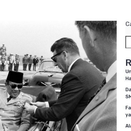
C
R
Un
Ha
Da
SM
Fa
ya
Al