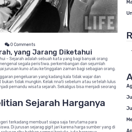
M
Un
R
0 Comments
rah, yang Jarang Diketahui
hui – Sejarah adalah sebuah kata yang bagi banyak orang
mengenal segala peristiwa. perkembangan dan sejumlah
gai jurusan kuno atau ketinggalan zaman bagi sebagian orang.
A
anggaran pengeluaran yang kadang kala tidak wajar dan
 bukan tidak mungkin. Kelak nnati sebelum atau setelah lulus
Ag
di pemandu wisata sejarah. Sekaligus bisa menjadi seorang
Ju
litian Sejarah Harganya
Ju
Me
egeri terkadang membuat siapa saja terutama para
wa. Di jurusan sejarag gigit jari karena harga sumber yang di
Ap