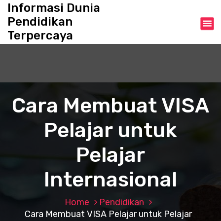
S
Informasi Dunia
k
Pendidikan
i
Terpercaya
p
t
o
c
o
n
Cara Membuat VISA
t
e
Pelajar untuk
n
t
Pelajar
Internasional
Home
Pendidikan
Cara Membuat VISA Pelajar untuk Pelajar