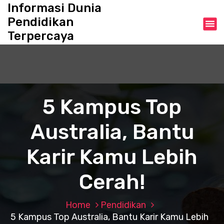
S
Informasi Dunia
k
Pendidikan
i
Terpercaya
p
t
o
c
o
n
5 Kampus Top
t
e
Australia, Bantu
n
t
Karir Kamu Lebih
Cerah!
Home
Pendidikan
5 Kampus Top Australia, Bantu Karir Kamu Lebih