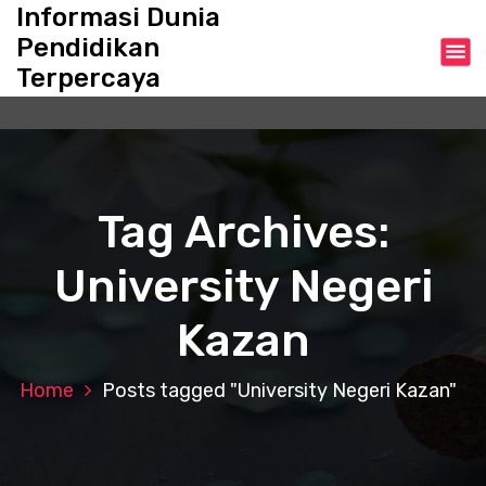
S
Informasi Dunia
k
Pendidikan
i
Terpercaya
p
t
o
c
o
n
Tag Archives:
t
e
University Negeri
n
t
Kazan
Home
Posts tagged "University Negeri Kazan"