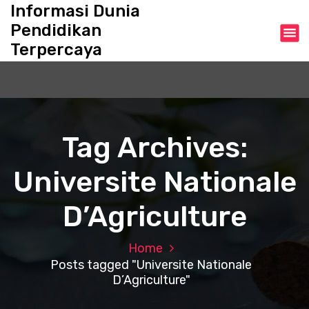
S
Informasi Dunia
k
Pendidikan
i
Terpercaya
p
t
o
c
o
n
Tag Archives:
t
e
Universite Nationale
n
t
D’Agriculture
Home
Posts tagged "Universite Nationale
D’Agriculture"