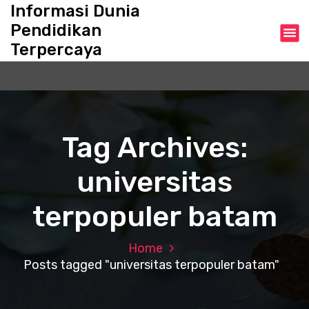
S
Informasi Dunia
k
Pendidikan
i
Terpercaya
p
t
o
c
o
n
Tag Archives:
t
e
universitas
n
t
terpopuler batam
Home
Posts tagged "universitas terpopuler batam"