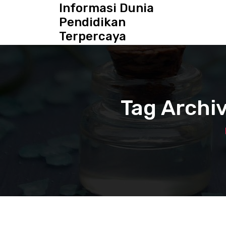
S
Informasi Dunia
k
Pendidikan
i
Terpercaya
p
t
o
c
o
n
Tag Archiv
t
e
n
t