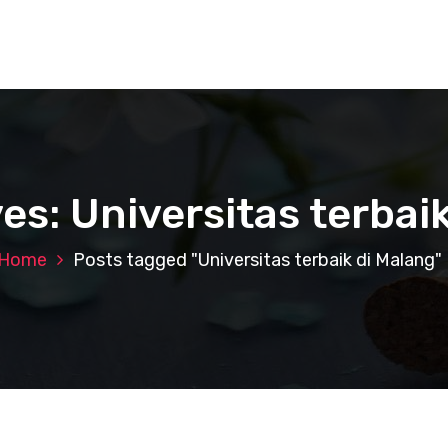
es: Universitas terbai
Home
Posts tagged "Universitas terbaik di Malang"