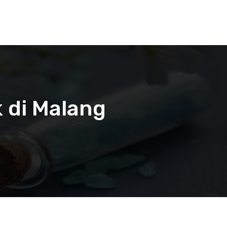
k di Malang