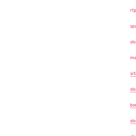
rtp
sp
sl
ma
sit
slo
bo
slo