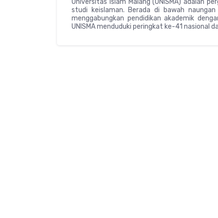
Universitas Islam Malang (UNISMA) adalah per
studi keislaman. Berada di bawah naungan
menggabungkan pendidikan akademik dengan n
UNISMA menduduki peringkat ke-41 nasional da