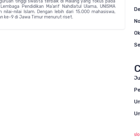
guruan tinggi swasta terbaik di Malang yang fokus pada
 Lembaga Pendidikan Ma’arif Nahdlatul Ulama, UNISMA
D
ilai-nilai Islam. Dengan lebih dari 15.000 mahasiswa,
n ke-9 di Jawa Timur menurut riset.
N
Ok
S
C
Ju
Pe
Un
Un
sl