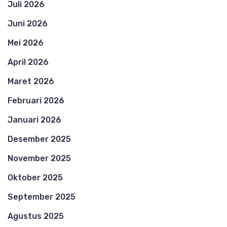
Juli 2026
Juni 2026
Mei 2026
April 2026
Maret 2026
Februari 2026
Januari 2026
Desember 2025
November 2025
Oktober 2025
September 2025
Agustus 2025