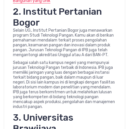
Bangunan yang Unik
2. Institut Pertanian
Bogor
Selain UG,. Institut Pertanian Bogor juga menawarkan
program Studi Teknologi Pangan. Kamu akan di berikan
pemahaman mendalam terkait proses pengolahan
pangan, keamanan pangan dan inovasi dalam produk
pangan. Jurusan Teknologi Pangan di IPB juga telah
mengantongi akreditasi Unggul atau A dari BAN-PT.
Sebagai salah satu kampus negeri yang mempunyai
jurusan Teknologi Pangan terbaik di Indonesia. IPB juga
memiliki jaringan yang luas dengan berbagai instansi
terkait bidang pangan, baik dalam maupun di luar
negeri. Di sisi lain kampus ini di lengkapi dengan fasilitas
laboratorium modern dan penelitian yang mendalam.
IPB juga terus berkomitmen untuk melahirkan lulusan
yang berkompeten di bidang teknologi pangan
mencakup aspek produksi, pengolahan dan manajemen
industri pangan.
3. Universitas
Brawijaya