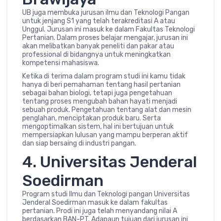
UB juga membuka jurusan ilmu dan Teknologi Pangan
untuk jenjang S1 yang telah terakreditasi A atau
Unggul. Jurusan ini masuk ke dalam Fakultas Teknologi
Pertanian. Dalam proses belajar mengajar, jurusan ini
akan melibatkan banyak peneliti dan pakar atau
professional di bidangnya untuk meningkatkan
kompetensi mahasiswa.
Ketika di terima dalam program studi ini kamu tidak
hanya di beri pemahaman tentang hasil pertanian
sebagai bahan biologi, tetapi juga pengetahuan
tentang proses mengubah bahan hayati menjadi
sebuah produk. Pengetahuan tentang alat dan mesin
penglahan, menciptakan produk baru. Serta
mengoptimalkan sistem, hal ini bertujuan untuk
mempersiapkan lulusan yang mampu berperan aktif
dan siap bersaing di industri pangan.
4. Universitas Jenderal
Soedirman
Program studi Ilmu dan Teknologi pangan Universitas
Jenderal Soedirman masuk ke dalam fakultas
pertanian. Prodi ini juga telah menyandang nilai A
berdasarkan BAN-PT. Adapaun tujuan dari jurusan ini