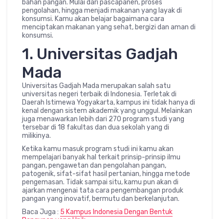
bahan pangan. Mulai dari pascapanen, proses
pengolahan, hingga menjadi makanan yang layak di
konsumsi. Kamu akan belajar bagaimana cara
menciptakan makanan yang sehat, bergizi dan aman di
konsumsi.
1. Universitas Gadjah
Mada
Universitas Gadjah Mada merupakan salah satu
universitas negeri terbaik di Indonesia. Terletak di
Daerah Istimewa Yogyakarta, kampus ini tidak hanya di
kenal dengan sistem akademik yang unggul. Melainkan
juga menawarkan lebih dari 270 program studi yang
tersebar di 18 fakultas dan dua sekolah yang di
milikinya.
Ketika kamu masuk program studi ini kamu akan
mempelajari banyak hal terkait prinsip-prinsip ilmu
pangan, pengawetan dan pengolahan pangan,
patogenik, sifat-sifat hasil pertanian, hingga metode
pengemasan. Tidak sampai situ, kamu pun akan di
ajarkan mengenai tata cara pengembangan produk
pangan yang inovatif, bermutu dan berkelanjutan.
Baca Juga :
5 Kampus Indonesia Dengan Bentuk