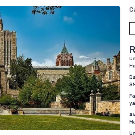
C
R
Un
Ha
Da
SM
Fa
ya
Al
M
Un