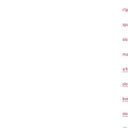
rtp
sp
sl
ma
sit
slo
bo
slo