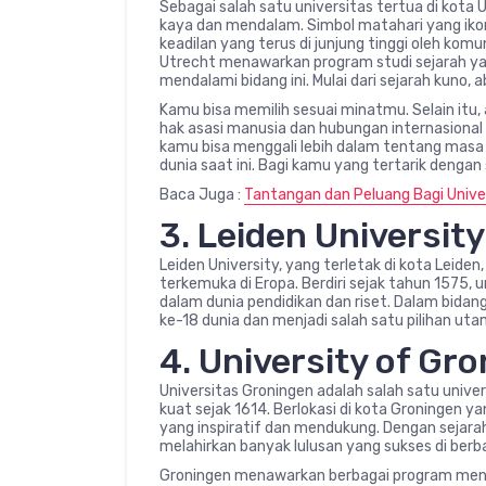
Sebagai salah satu universitas tertua di kota 
kaya dan mendalam. Simbol matahari yang ik
keadilan yang terus di junjung tinggi oleh ko
Utrecht menawarkan program studi sejarah ya
mendalami bidang ini. Mulai dari sejarah kuno,
Kamu bisa memilih sesuai minatmu. Selain itu, 
hak asasi manusia dan hubungan internasional d
kamu bisa menggali lebih dalam tentang mas
dunia saat ini. Bagi kamu yang tertarik denga
Baca Juga :
Tantangan dan Peluang Bagi Univers
3. Leiden University
Leiden University, yang terletak di kota Leiden,
terkemuka di Eropa. Berdiri sejak tahun 1575, u
dalam dunia pendidikan dan riset. Dalam bidang
ke-18 dunia dan menjadi salah satu pilihan ut
4. University of Gr
Universitas Groningen adalah salah satu unive
kuat sejak 1614. Berlokasi di kota Groningen y
yang inspiratif dan mendukung. Dengan sejarah
melahirkan banyak lulusan yang sukses di berb
Groningen menawarkan berbagai program menarik