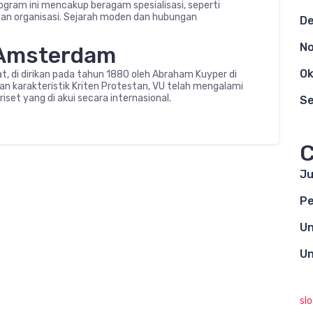
ogram ini mencakup beragam spesialisasi, seperti
k dan organisasi. Sejarah moden dan hubungan
D
N
t Amsterdam
Ok
uat, di dirikan pada tahun 1880 oleh Abraham Kuyper di
n karakteristik Kriten Protestan, VU telah mengalami
riset yang di akui secara internasional.
S
C
Ju
Pe
Un
Un
sl