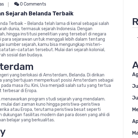
as
0 Comments
n Sejarah Belanda Terbaik
R
da Terbaik – Belanda telah lama di kenal sebagai salah
rah dunia, termasuk sejarah Indonesia. Dengan
ah, hingga institusi penelitian yang tersebat di negara
i para sejarawan untuk menggali lebih dalam tentang
gai sumber sejarah, kamu bisa mengungkap misteri-
catatan-catatan tersebut. Mulai dari sejarah kolonial,
rah sosial dan budaya.
A
sterdam
Ag
eri yang berlokasi di Amsterdam, Belanda. Di dirikan
ota yang bertujuan memperkuat posisi Amsterdam sebagai
 pada masa itu. Kini, Uva menjadi salah satu yang tertua
Ju
t terbesar di Eropa.
Ju
 menawarkan program studi sejarah yang mendalam.
 mulai dari zaman kuno hingga peristiwa-peristiwa
Me
erika atau Eropa, terutama peristiwa besat seperti
n dukungan fasilitas modern dan para dosen yang ahli di
 belajar yang berkualitas.
Ap
ty
Ma