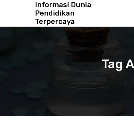
S
Informasi Dunia
k
Pendidikan
i
Terpercaya
p
t
o
c
o
n
Tag A
t
e
n
t