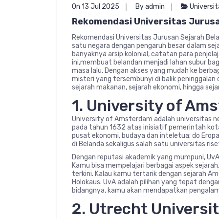
On 13 Jul 2025
By admin
Universit
Rekomendasi Universitas Jurusa
Rekomendasi Universitas Jurusan Sejarah Belan
satu negara dengan pengaruh besar dalam seja
banyaknya arsip kolonial, catatan para penjelaj
ini,membuat belandan menjadi lahan subur bag
masa lalu. Dengan akses yang mudah ke berba
misteri yang tersembunyi di balik peninggalan 
sejarah makanan, sejarah ekonomi, hingga seja
1. University of Am
University of Amsterdam adalah universitas neg
pada tahun 1632 atas inisiatif pemerintah k
pusat ekonomi, budaya dan inteletua; do Eropa
di Belanda sekaligus salah satu universitas rise
Dengan reputasi akademik yang mumpuni, UvA
Kamu bisa mempelajari berbagai aspek sejarah,
terkini. Kalau kamu tertarik dengan sejarah Am
Holokaus. UvA adalah pilihan yang tepat denga
bidangnya, kamu akan mendapatkan pengalaman
2. Utrecht Universi