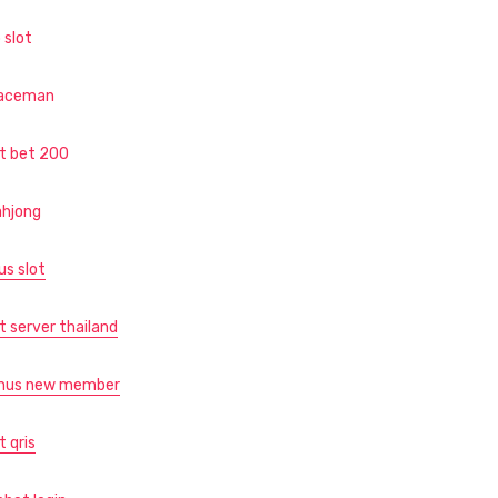
 slot
aceman
ot bet 200
hjong
us slot
t server thailand
nus new member
t qris