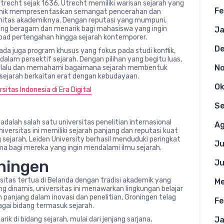
Utrecht sejak 1636, Utrecht memiliki warisan sejarah yang
Fe
onik mempresentasikan semangat pencerahan dan
munitas akademiknya. Dengan reputasi yang mumpuni,
ng beragam dan menarik bagi mahasiswa yang ingin
Ja
 abad pertengahan hingga sejarah kontemporer.
D
ada juga program khusus yang fokus pada studi konflik,
alam persektif sejarah. Dengan pilihan yang begitu luas,
N
a lalu dan memahami bagaimana sejarah membentuk
n sejarah berkaitan erat dengan kebudayaan.
Ok
itas Indonesia di Era Digital
S
 adalah salah satu universitas penelitian internasional
Ag
niversitas ini memiliki sejarah panjang dan reputasi kuat
 sejarah, Leiden University berhasil menduduki peringkat
Ju
ama bagi mereka yang ingin mendalami ilmu sejarah.
oningen
Ju
rsitas tertua di Belanda dengan tradisi akademik yang
Me
ang dinamis, universitas ini menawarkan lingkungan belajar
 panjang dalam inovasi dan penelitian, Groningen telag
Fe
agai bidang termasuk sejarah.
 di bidang sejarah, mulai dari jenjang sarjana,
Ja