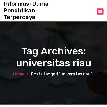
S
Informasi Dunia
k
Pendidikan
i
Terpercaya
p
t
o
c
o
n
Tag Archives:
t
e
universitas riau
n
t
Home
Posts tagged "universitas riau"