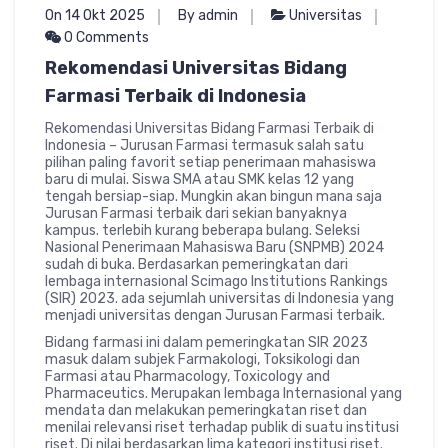
On 14 Okt 2025
By admin
Universitas
0 Comments
Rekomendasi Universitas Bidang
Farmasi Terbaik di Indonesia
Rekomendasi Universitas Bidang Farmasi Terbaik di
Indonesia – Jurusan Farmasi termasuk salah satu
pilihan paling favorit setiap penerimaan mahasiswa
baru di mulai. Siswa SMA atau SMK kelas 12 yang
tengah bersiap-siap. Mungkin akan bingun mana saja
Jurusan Farmasi terbaik dari sekian banyaknya
kampus. terlebih kurang beberapa bulang. Seleksi
Nasional Penerimaan Mahasiswa Baru (SNPMB) 2024
sudah di buka. Berdasarkan pemeringkatan dari
lembaga internasional Scimago Institutions Rankings
(SIR) 2023. ada sejumlah universitas di Indonesia yang
menjadi universitas dengan Jurusan Farmasi terbaik.
Bidang farmasi ini dalam pemeringkatan SIR 2023
masuk dalam subjek Farmakologi, Toksikologi dan
Farmasi atau Pharmacology, Toxicology and
Pharmaceutics. Merupakan lembaga Internasional yang
mendata dan melakukan pemeringkatan riset dan
menilai relevansi riset terhadap publik di suatu institusi
riset. Di nilai berdasarkan lima kategori institusi riset.