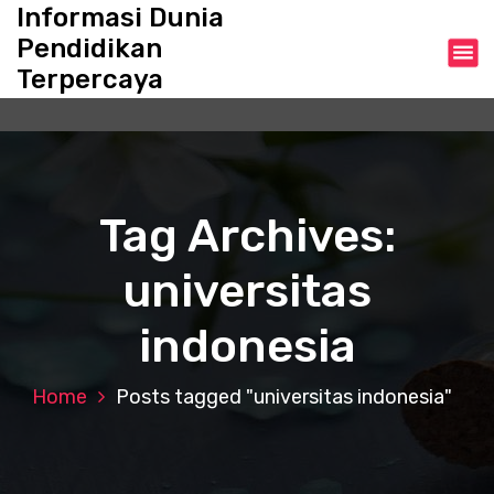
S
Informasi Dunia
k
Pendidikan
i
Terpercaya
p
t
o
c
o
n
Tag Archives:
t
e
universitas
n
t
indonesia
Home
Posts tagged "universitas indonesia"