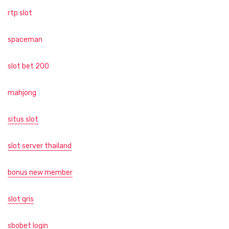
rtp slot
spaceman
slot bet 200
mahjong
situs slot
slot server thailand
bonus new member
slot qris
sbobet login